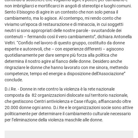
non imbrigliarci e mortificarci in angoli di stereotipi e luoghi comuni.
Sento il bisogno di agire in un contesto che non solo pensa il
cambiamento, ma lo agisce. Al contempo, mi rendo conto che
viviamo un’epoca di restaurazione e di minaccia, in cui soggetti
neutri si sono appropriati delle nostre parole - svuotandole dei
contenuti – fermando così il vero cambiamento”, dichiara Antonella
Veltri. “Confido nel lavoro di questo gruppo, costituito da donne
esperte e autorevoli, che – con esperienze differenti – agiscono
quotidianamente per dare sempre più forza alla politica che
determina il nostro agire al fianco delle donne. Desidero anche
ringraziare le donne che hanno lavorato con me sinora, mettendo
competenze, tempo ed energie a disposizione dell’Associazione”
conclude.
D
.i.
Re. - Donne in rete contro la violenza è la rete nazionale
composta da 82 organizzazioni dislocate sul territorio nazionale,
che gestiscono Centri antiviolenza e Case rifugio, affiancando oltre
20.000 donne ogni anno. D.
i.
Re e le organizzazioni socie sono attive
politicamente per determinare il cambiamento culturale necessario
per l’eliminazione della violenza maschile alle donne.