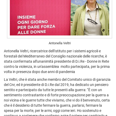
Antonella Veltri
Antonella Veltri, ricercatrice dell'Istituto per i sistemi agricoli e
forestali del Mediterraneo del Consiglio nazionale delle ricerche, è
stata confermata all'unanimità presidente di D.i.Re - Donne in Rete
contro la violenza, in un'assemblea molto partecipata, per la prima
volta in presenza dopo due anni di pandemia
La Veltri, che è stata anche membro del Comitato unico di garanzia
del Cnr, ed è presidente di D.i.Re dal 2019, ha dedicato un pensiero
sentito e partecipato da tutte le presenti alla guerra: “È con un
sentimento contrastante e di forte preoccupazione per la guerra a
noi vicina e le guerre tutte che viviamo, che vi do il benvenuto, certa
che è il desiderio di tutte fermare la guerra, parlarsi, fermare la
spesa per la morte, per le armi, oggi come ieri. Ho sostenuto e
continuo a sostenere che vogliamo agire il potere per cambiarlo e