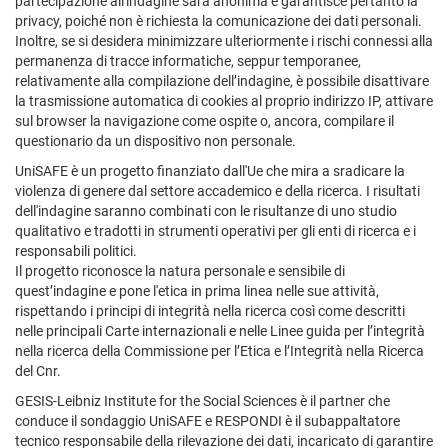
partecipazione all'indagine sarà anonima e garantisce pertanto la
privacy, poiché non è richiesta la comunicazione dei dati personali.
Inoltre, se si desidera minimizzare ulteriormente i rischi connessi alla
permanenza di tracce informatiche, seppur temporanee,
relativamente alla compilazione dell’indagine, è possibile disattivare
la trasmissione automatica di cookies al proprio indirizzo IP, attivare
sul browser la navigazione come ospite o, ancora, compilare il
questionario da un dispositivo non personale.
UniSAFE è un progetto finanziato dall'Ue che mira a sradicare la
violenza di genere dal settore accademico e della ricerca. I risultati
dell'indagine saranno combinati con le risultanze di uno studio
qualitativo e tradotti in strumenti operativi per gli enti di ricerca e i
responsabili politici.
Il progetto riconosce la natura personale e sensibile di
quest’indagine e pone l'etica in prima linea nelle sue attività,
rispettando i principi di integrità nella ricerca così come descritti
nelle principali Carte internazionali e nelle Linee guida per l’integrità
nella ricerca della Commissione per l’Etica e l’Integrità nella Ricerca
del Cnr.
GESIS-Leibniz Institute for the Social Sciences è il partner che
conduce il sondaggio UniSAFE e RESPONDI è il subappaltatore
tecnico responsabile della rilevazione dei dati, incaricato di garantire