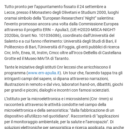
Tutto pronto per l’appuntamento fissato il 24 settembre a
Lecce, presso il Monastero degli Olivetani e Studium 2000, luoghi
oramai simbolo della "European Researchers’ Night" salentina:
l’evento promosso ancora una volta dalla Commissione Europea
attraverso il progetto ERN – Apulia3, (UE-H2020-MSCA-NIGHT-
2020bis, Grant No. 101036086), coordinato dall’Università del
Salento e a cui fanno riferimento: Università degli Studi di Bari, il
Politecnico di Bari, l’Università di Foggia, gli enti pubblici di ricerca
Cnr, Infn, Enea, Iit, Instm, Cmcc oltre all’Irccs-DeBellis di Castellana
Grotte ed il Museo MArTA di Taranto.
Tante le iniziative degli istituti Cnr leccesi che arricchiscono il
programma (
www.ern-apulia.it
). Un tour che, facendo tappa tra gli
intriganti campi del sapere, si dipana attraverso narrazioni,
illustrazioni in remoto e dal vivo, laboratori hand-on, dibattiti, giochi
per grandi e piccini, dialoghi e incontri con famosi scienziati.
L’Istituto per la microelettronica e i microsistemi (Cnr -Imm) si
racconterà attraverso le attività condotte nel campo della
microelettronica e della sensoristica: "dalla fabbricazione di un
dispositivo all'utilizzo nel quotidiano". Racconterà di "applicazioni
per il monitoraggio ambientale, per la salute e l’aerospazio". Di
soluzioni elettroniche per sensoristica e ricerca applicata, ma anche