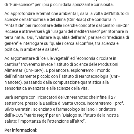
di “Fun-science” per i più piccini dalla spiazzante curisiosità.
Ad approfondire le tematiche ambientali, sarà la volta dell’Istituto di
scienze dell’atmosfera e del clima (Cnr -Isac) che condurrà in
“Antartide” per raccontare delle ricerche condotte dal centro Eni-Cnr
leccese e attraverserà gli “uragani del mediterraneo” per ritornare in
terra natia. Qui, “valutare la qualità dell’aria”, parlare di “medicina di
genere” e interrogare su “quale ricerca al confine, tra scienza e
politica, in ambiente e salute”.
Ad argomentare di “cellule vegetali” ed “economia circolare in
cantina” troveremo invece l’Istituto di Scienze delle Produzioni
Alimentari (Cnr-ISPA). E poi ancora, esploreremo il mondo
dell’infinitamente piccolo con l'Istituto di Nanotecnologia (Cnr -
Nanotec), passando dalla computazione quantistica alla
sensoristica avanzata e alle scienze della vita.
Sarà sempre con i ricercatori del Cnr-Nanotec che infine, il 27
settembre, presso la Basilica di Santa Croce, incontreremo il prof.
Silvio Garattini, scienziato e farmacologo italiano, Fondatore
dell’IRCCS "Mario Negri" per un “Dialogo sul futuro della nostra
salute: l’importanza dell’attenzione all’altro”.
Per informazioni: