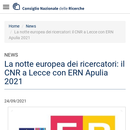
Skip
Navigazione
to
main
content
Home
News
La notte europea dei ricercatori: il CNR a Lecce con ERN
Apulia 2021
NEWS
La notte europea dei ricercatori: il
CNR a Lecce con ERN Apulia
2021
24/09/2021