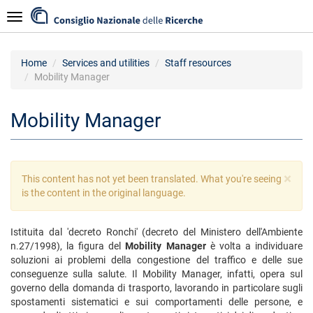
Skip
Navigazione
to
main
content
Home
Services and utilities
Staff resources
Mobility Manager
Mobility Manager
×
Warning
This content has not yet been translated. What you're seeing
message
is the content in the original language.
Istituita dal 'decreto Ronchi' (decreto del Ministero dell'Ambiente
n.27/1998), la figura del
Mobility Manager
è volta a individuare
soluzioni ai problemi della congestione del traffico e delle sue
conseguenze sulla salute. Il Mobility Manager, infatti, opera sul
governo della domanda di trasporto, lavorando in particolare sugli
spostamenti sistematici e sui comportamenti delle persone, e