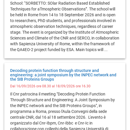
School: “SORBETTO: SOlar Radiation Based Established
Techniques for aTmospheric Observations”. The school will
be held in Rome from 14 to 18 September 2026 and is open
to researchers, PhD students, and professionals involved in
atmospheric observation techniques, regardless of career
stage. The event is organized by the Institute of Atmospheric
Sciences and Climate of the CNR and SERCO, in collaboration
with Sapienza University of Rome, within the framework of
the QA4EO-2 project funded by ESA. Main topics will ...
Decoding protein function through structure and
engineering: a joint symposium by the INPEC network and
the SIB Proteins Groups
Dal 16/09/2026 ore 08.30 al 18/09/2026 ore 16.30
Il Cnr patrocina il meeting "Decoding Protein Function
Through Structure and Engineering: A Joint Symposium by
the INPEC network and the SIB Proteins Groups", in
programma a Roma, presso l'Aula Convegni della sede
centrale CNR, dal 16 al 18 settembre 2026. L'evento è
organizzato dal Cnr-Ibpm, Cnr-Ibbc e Cnr-Ic in
collaborazione con colleghi della Sapienza Università di