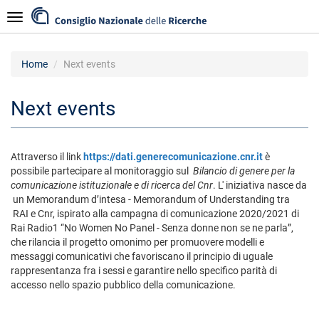
Skip
Navigazione
to
main
content
Home
Next events
Next events
Attraverso il link
https://dati.generecomunicazione.cnr.it
è
possibile partecipare al monitoraggio sul
Bilancio di genere per la
comunicazione istituzionale e di ricerca del Cnr
. L' iniziativa nasce da
un Memorandum d’intesa - Memorandum of Understanding tra
RAI e Cnr, ispirato alla campagna di comunicazione 2020/2021 di
Rai Radio1 “No Women No Panel - Senza donne non se ne parla”,
che rilancia il progetto omonimo per promuovere modelli e
messaggi comunicativi che favoriscano il principio di uguale
rappresentanza fra i sessi e garantire nello specifico parità di
accesso nello spazio pubblico della comunicazione.