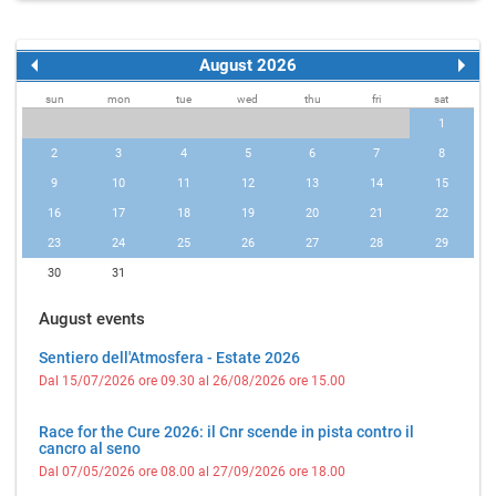
August 2026
sun
mon
tue
wed
thu
fri
sat
1
2
3
4
5
6
7
8
9
10
11
12
13
14
15
16
17
18
19
20
21
22
23
24
25
26
27
28
29
30
31
August events
Sentiero dell'Atmosfera - Estate 2026
Dal 15/07/2026 ore 09.30 al 26/08/2026 ore 15.00
Race for the Cure 2026: il Cnr scende in pista contro il
cancro al seno
Dal 07/05/2026 ore 08.00 al 27/09/2026 ore 18.00