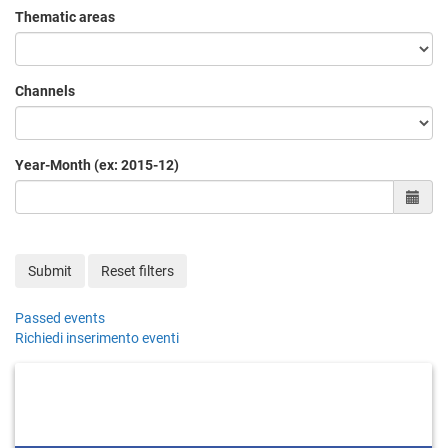
Thematic areas
Channels
Year-Month (ex: 2015-12)
Sele
Submit
Reset filters
Passed events
Richiedi inserimento eventi