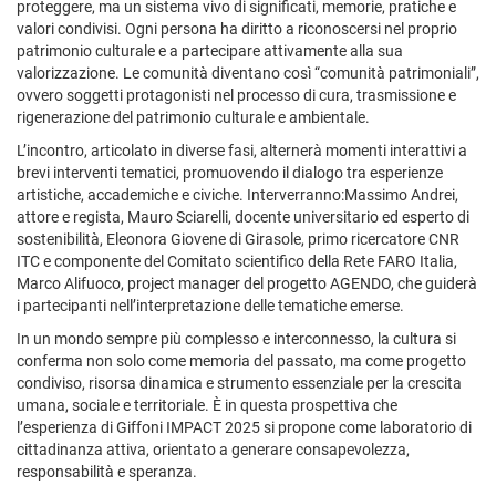
proteggere, ma un sistema vivo di significati, memorie, pratiche e
valori condivisi. Ogni persona ha diritto a riconoscersi nel proprio
patrimonio culturale e a partecipare attivamente alla sua
valorizzazione. Le comunità diventano così “comunità patrimoniali”,
ovvero soggetti protagonisti nel processo di cura, trasmissione e
rigenerazione del patrimonio culturale e ambientale.
L’incontro, articolato in diverse fasi, alternerà momenti interattivi a
brevi interventi tematici, promuovendo il dialogo tra esperienze
artistiche, accademiche e civiche. Interverranno:Massimo Andrei,
attore e regista, Mauro Sciarelli, docente universitario ed esperto di
sostenibilità, Eleonora Giovene di Girasole, primo ricercatore CNR
ITC e componente del Comitato scientifico della Rete FARO Italia,
Marco Alifuoco, project manager del progetto AGENDO, che guiderà
i partecipanti nell’interpretazione delle tematiche emerse.
In un mondo sempre più complesso e interconnesso, la cultura si
conferma non solo come memoria del passato, ma come progetto
condiviso, risorsa dinamica e strumento essenziale per la crescita
umana, sociale e territoriale. È in questa prospettiva che
l’esperienza di Giffoni IMPACT 2025 si propone come laboratorio di
cittadinanza attiva, orientato a generare consapevolezza,
responsabilità e speranza.