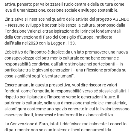
attiva, pensato per valorizzare il ruolo centrale della cultura come
leva di umanizzazione, coesione sociale e sviluppo sostenibile.
L’iniziativa si inserisce nel quadro delle attività del progetto AGENDO
– Nessuno sviluppo è sostenibile senza la cultura, promosso dalla
Fondazione Valenzi, e trae ispirazione dai principi fondamentali
della Convenzione di Faro del Consiglio d’Europa, ratificata
dall’Italia nel 2020 con la Legge n. 133.
L’obiettivo dell’incontro è duplice: da un lato promuovere una nuova
consapevolezza del patrimonio culturale come bene comune e
responsabilità condivisa, dall’altro stimolare nei partecipanti – in
particolare tra le giovani generazioni – una riflessione profonda su
cosa significhi oggi “diventare umani”.
Essere umani, in questa prospettiva, vuol dire riscoprire valori
fondanti come l’empatia, la responsabilità verso sé stessi e gli altri, il
rispetto per il pianeta e l’impegno verso le generazioni future. Il
patrimonio culturale, nella sua dimensione materiale e immateriale,
si configura così come uno spazio concreto in cui tali valori possono
essere praticati, trasmessi e trasformati in azione collettiva.
La Convenzione di Faro, infatti, ridefinisce radicalmente il concetto
di patrimonio: non solo un insieme di beni o monumenti da