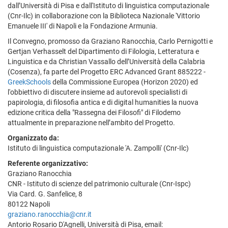
dall’Università di Pisa e dall'Istituto di linguistica computazionale
(Cnr-Ilc) in collaborazione con la Biblioteca Nazionale 'Vittorio
Emanuele III' di Napoli e la Fondazione Armunia.
Il Convegno, promosso da Graziano Ranocchia, Carlo Pernigotti e
Gertjan Verhasselt del Dipartimento di Filologia, Letteratura e
Linguistica e da Christian Vassallo dell’Università della Calabria
(Cosenza), fa parte del Progetto ERC Advanced Grant 885222 -
GreekSchools
della Commissione Europea (Horizon 2020) ed
l'obbiettivo di discutere insieme ad autorevoli specialisti di
papirologia, di filosofia antica e di digital humanities la nuova
edizione critica della "Rassegna dei Filosofi" di Filodemo
attualmente in preparazione nell’ambito del Progetto.
Organizzato da:
Istituto di linguistica computazionale 'A. Zampolli' (Cnr-Ilc)
Referente organizzativo:
Graziano Ranocchia
CNR - Istituto di scienze del patrimonio culturale (Cnr-Ispc)
Via Card. G. Sanfelice, 8
80122 Napoli
graziano.ranocchia@cnr.it
Antorio Rosario D'Agnelli, Università di Pisa, email: