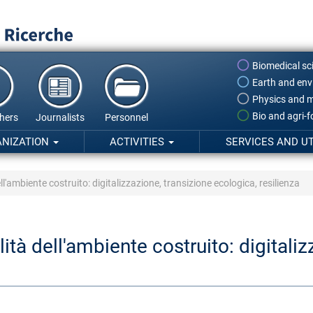
Biomedical sc
Earth and env
Physics and m
Bio and agri-
hers
Journalists
Personnel
ANIZATION
ACTIVITIES
SERVICES AND UT
ll'ambiente costruito: digitalizzazione, transizione ecologica, resilienza
ità dell'ambiente costruito: digitaliz