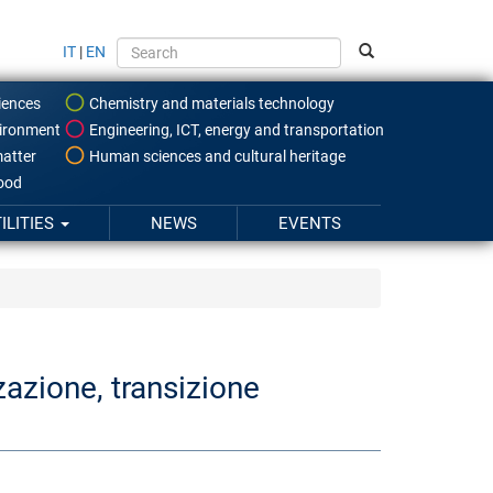
IT
|
EN
iences
Chemistry and materials technology
ironment
Engineering, ICT, energy and transportation
atter
Human sciences and cultural heritage
food
ILITIES
NEWS
EVENTS
zazione, transizione