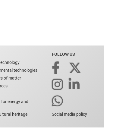
FOLLOW US
technology
nmental technologies
es of matter
ences
 for energy and
ltural heritage
Social media policy