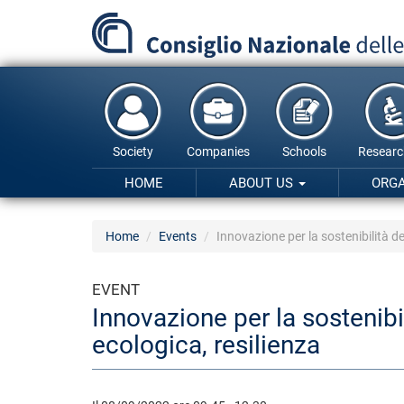
Skip
to
main
content
Society
Companies
Schools
Researc
HOME
ABOUT US
ORG
Home
Events
Innovazione per la sostenibilità de
EVENT
Innovazione per la sostenibil
ecologica, resilienza