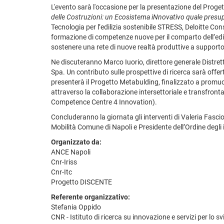
L'evento sarà l'occasione per la presentazione del Proge
delle Costruzioni: un Ecosistema iNnovativo quale presup
Tecnologia per l’edilizia sostenibile STRESS, Deloitte Cons
formazione di competenze nuove per il comparto dell’edili
sostenere una rete di nuove realtà produttive a supporto de
Ne discuteranno Marco Iuorio, direttore generale Distret
Spa. Un contributo sulle prospettive di ricerca sarà offe
presenterà il Progetto Metabulding, finalizzato a promuov
attraverso la collaborazione intersettoriale e transfront
Competence Centre 4 Innovation).
Concluderanno la giornata gli interventi di Valeria Fasc
Mobilità Comune di Napoli e Presidente dell’Ordine degli 
Organizzato da:
ANCE Napoli
Cnr-Iriss
Cnr-Itc
Progetto DISCENTE
Referente organizzativo:
Stefania Oppido
CNR - Istituto di ricerca su innovazione e servizi per lo s