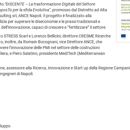
tto
"DISCENTE – La trasformazione DIgitale del Settore
posTo per la sfida Evolutiva”
, promosso dal Distretto ad Alta
ulting srl, ANCE Napoli. Il progetto è finalizzato alla
zia per superare le diseconomie e le prassi tradizionali e
ll’innovazione, capaci di crescere e “fertilizzare” il settore.
to STRESS Scarl e Lorenzo Bellicini, direttore CRESME Ricerche
rto, inoltre, da Romain Bocognani, vice Direttore ANCE, che
ere l’innovazione delle PMI nel settore delle costruzioni
aliera, e Piero Salatino, presidente MedITech (Mediterranean
ione, assessore alla Ricerca, Innovazione e Start up della Regione Campan
ingegneri di Napoli.
viluppo