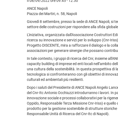
Il 08/09/2022 ore 09.45 - 12.30
ANCE Napoli
Piazza dei Martiri, n. 58, Napoli
Giovedì 8 settembre, presso la sede di ANCE Napoli, si te
settore delle costruzioni per rispondere alla sfida globale 
L'iniziativa, organizzata dall'Associazione Costruttori Edil
ricerca su innovazione e servizi per lo sviluppo (Cnr-Iriss),
Progetto DISCENTE, mira a rafforzare il dialogo e la coll
associazioni per generare sinergie che possano contribuire 
In tale contesto, i gruppi di ricerca del Cnr, insieme all
capacity building di imprese ed enti locali nell’ambito della
una cultura della sostenibilità. In questa prospettiva di
tecnologica si confronteranno con gli obiettivi di innova
culturali ed ambientali più resilienti.
Dopo i saluti del Presidente di ANCE Napoli Angelo Lancell
del Cnr-Itc Antonio Occhiuzzi introdurranno i lavori. In par
innovazione sociale e processi collaborativi per la rigene
Oppido, Responsabile Terza Missione Cnr-Iriss) e quello d
prodotto per la gestione sostenibile di strutture storiche 
Responsabile Unità di Ricerca del Cnr-Itc di Napoli).