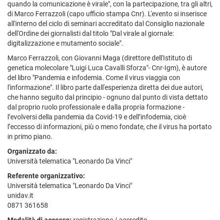
quando la comunicazione è virale", con la partecipazione, tra gli altri,
di Marco Ferrazzoli (capo ufficio stampa Cnr). L'evento si inserisce
all'interno del ciclo di seminari accreditato dal Consiglio nazionale
dell'Ordine dei giornalisti dal titolo "Dal virale al giornale:
digitalizzazione e mutamento sociale".
Marco Ferrazzoli, con Giovanni Maga (direttore dell'Istituto di
genetica molecolare "Luigi Luca Cavalli Sforza"- Cnr-Igm), è autore
del libro "Pandemia e infodemia. Come il virus viaggia con
l'informazione". Il libro parte dall'esperienza diretta dei due autori,
che hanno seguito dal principio - ognuno dal punto di vista dettato
dal proprio ruolo professionale e dalla propria formazione -
l’evolversi della pandemia da Covid-19 e dell’infodemia, cioè
l’eccesso di informazioni, più o meno fondate, che il virus ha portato
in primo piano.
Organizzato da:
Università telematica "Leonardo Da Vinci"
Referente organizzativo:
Università telematica "Leonardo Da Vinci"
unidav.it
0871 361658
Modalità di accesso:
registrazione / accredito