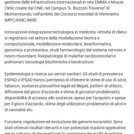
gestione delle infrastrutture internazionali in rete EMMA e Mouse
Clinic create dal CNR, nel Campus "A. Buzzati-Traverso" di
Monterotondo, nell'ambito dei Consorzi mondiali di riferimento
IMPC,IKMC,IMSR.
Innovazione-integrazione tecnologica in medicina: Attività di rilievo
si registrano nel settore della modellazione teorica e
computazionale, modellazione molecolare, bioinformatica,
genomica e proteomica; studi farmacologici del sistema nervoso e
neuro-muscolare; fisiopatologia di malattie cardiovascolari e
polmonari; tecnologie biochimiche e biostrutture.
Epidemiologia e ricerca sui servizi sanitari: Gli studi di prevalenza
ESPAD e IPSAD hanno permesso di ottenere le stime di uso di alcol,
tabacco, sostanze psicoattive legali ed illegali, pattern di utilizzo,
diffusione del gioco d'azzardo e stima di giocatori problematici,
disponibilità di accesso alle sostanze, spesa per l'acquisto e spesa
per il gioco d'azzardo, stima degli utilizzatori problematici di alcol e
di cannabis etc.
Funzione, regolazione ed evoluzione dei genomi eucaristici: Sono
stati ottenuti risultati rilevanti e con potenziali ricadute applicative
per lo sviluppo di strumenti per la correzione dei profili di splicing,