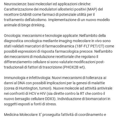
Neuroscienze: basi molecolari ed applicazioni cliniche:
Caratterizzazione dei modulatori allosterici positivi (MAP) del
recettore GABAB come farmaci di potenziale utilità per il
trattamento dell'alcolismo. Implementazione di un nuovo modello
animale di binge drinking.
Oncologia: meccanismi e tecnologie applicate: Nell'ambito della
diagnostica oncologica mediante imaging molecolare in vivo sono
stati validati marcatori di farmacodinamica (18F-FLT PET/CT) come
possibili espressioni di risposta farmacologica precoce. Nell'ambito
dei meccanismi di modulazione recettoriale che regolano il
differenziamento cellulare si sono valutate modificazioni post-
traduzionali di fattori di trascrizione (PHOX2B wt).
Immunologia e infettivologia: Nuovi meccanismi di tolleranza ai
danni al DNA con possibili implicazioni per la genesi di malattie
(corea di Huntington, tumori). Nuove molecole ad attività antivirale
nei confronti di HCV e HIV (sia dirette contro la RT che contro il
nuovo bersaglio cellulare DDX3). Individuazione di biomarcatori in
soggetti esposti a fonti di stress.
Medicina Molecolare: E' proseguita l'attività di coordinamento e