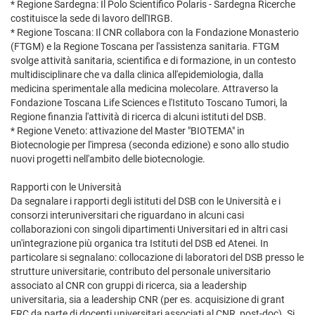
* Regione Sardegna: Il Polo Scientifico Polaris - Sardegna Ricerche
costituisce la sede di lavoro dell'IRGB.
* Regione Toscana: Il CNR collabora con la Fondazione Monasterio
(FTGM) e la Regione Toscana per l'assistenza sanitaria. FTGM
svolge attività sanitaria, scientifica e di formazione, in un contesto
multidisciplinare che va dalla clinica all'epidemiologia, dalla
medicina sperimentale alla medicina molecolare. Attraverso la
Fondazione Toscana Life Sciences e l'Istituto Toscano Tumori, la
Regione finanzia l'attività di ricerca di alcuni istituti del DSB.
* Regione Veneto: attivazione del Master "BIOTEMA" in
Biotecnologie per l'impresa (seconda edizione) e sono allo studio
nuovi progetti nell'ambito delle biotecnologie.
Rapporti con le Università
Da segnalare i rapporti degli istituti del DSB con le Università e i
consorzi interuniversitari che riguardano in alcuni casi
collaborazioni con singoli dipartimenti Universitari ed in altri casi
un'integrazione più organica tra Istituti del DSB ed Atenei. In
particolare si segnalano: collocazione di laboratori del DSB presso le
strutture universitarie, contributo del personale universitario
associato al CNR con gruppi di ricerca, sia a leadership
universitaria, sia a leadership CNR (per es. acquisizione di grant
ERC da parte di docenti universitari associati al CNR, post-doc). Si