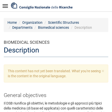
Skip
Navigazione
to
main
content
Home
Organization
Scientific Structures
Departments
Biomedical sciences
Description
BIOMEDICAL SCIENCES
Description
×
Warning
This content has not yet been translated. What you're seeing
message
is the content in the original language.
General objectives
Il DSB riunifica gli obiettivi, le metodologie e gli approcci più tipici
della medicina (di base ed applicata) con quelli caratteristici delle