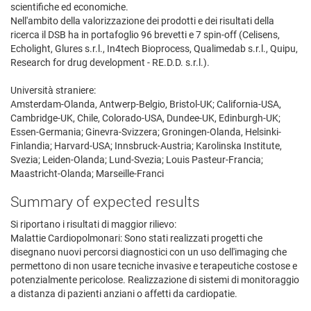
scientifiche ed economiche.
Nell'ambito della valorizzazione dei prodotti e dei risultati della
ricerca il DSB ha in portafoglio 96 brevetti e 7 spin-off (Celisens,
Echolight, Glures s.r.l., In4tech Bioprocess, Qualimedab s.r.l., Quipu,
Research for drug development - RE.D.D. s.r.l.).
Università straniere:
Amsterdam-Olanda, Antwerp-Belgio, Bristol-UK; California-USA,
Cambridge-UK, Chile, Colorado-USA, Dundee-UK, Edinburgh-UK;
Essen-Germania; Ginevra-Svizzera; Groningen-Olanda, Helsinki-
Finlandia; Harvard-USA; Innsbruck-Austria; Karolinska Institute,
Svezia; Leiden-Olanda; Lund-Svezia; Louis Pasteur-Francia;
Maastricht-Olanda; Marseille-Franci
Summary of expected results
Si riportano i risultati di maggior rilievo:
Malattie Cardiopolmonari: Sono stati realizzati progetti che
disegnano nuovi percorsi diagnostici con un uso dell'imaging che
permettono di non usare tecniche invasive e terapeutiche costose e
potenzialmente pericolose. Realizzazione di sistemi di monitoraggio
a distanza di pazienti anziani o affetti da cardiopatie.