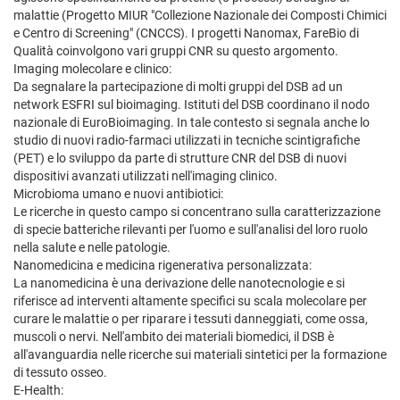
malattie (Progetto MIUR "Collezione Nazionale dei Composti Chimici
e Centro di Screening" (CNCCS). I progetti Nanomax, FareBio di
Qualità coinvolgono vari gruppi CNR su questo argomento.
Imaging molecolare e clinico:
Da segnalare la partecipazione di molti gruppi del DSB ad un
network ESFRI sul bioimaging. Istituti del DSB coordinano il nodo
nazionale di EuroBioimaging. In tale contesto si segnala anche lo
studio di nuovi radio-farmaci utilizzati in tecniche scintigrafiche
(PET) e lo sviluppo da parte di strutture CNR del DSB di nuovi
dispositivi avanzati utilizzati nell'imaging clinico.
Microbioma umano e nuovi antibiotici:
Le ricerche in questo campo si concentrano sulla caratterizzazione
di specie batteriche rilevanti per l'uomo e sull'analisi del loro ruolo
nella salute e nelle patologie.
Nanomedicina e medicina rigenerativa personalizzata:
La nanomedicina è una derivazione delle nanotecnologie e si
riferisce ad interventi altamente specifici su scala molecolare per
curare le malattie o per riparare i tessuti danneggiati, come ossa,
muscoli o nervi. Nell'ambito dei materiali biomedici, il DSB è
all'avanguardia nelle ricerche sui materiali sintetici per la formazione
di tessuto osseo.
E-Health: