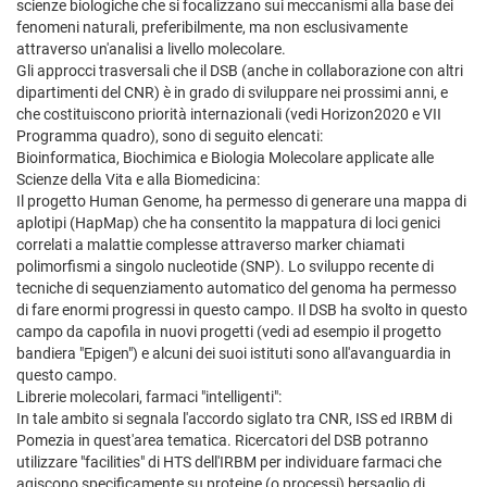
scienze biologiche che si focalizzano sui meccanismi alla base dei
fenomeni naturali, preferibilmente, ma non esclusivamente
attraverso un'analisi a livello molecolare.
Gli approcci trasversali che il DSB (anche in collaborazione con altri
dipartimenti del CNR) è in grado di sviluppare nei prossimi anni, e
che costituiscono priorità internazionali (vedi Horizon2020 e VII
Programma quadro), sono di seguito elencati:
Bioinformatica, Biochimica e Biologia Molecolare applicate alle
Scienze della Vita e alla Biomedicina:
Il progetto Human Genome, ha permesso di generare una mappa di
aplotipi (HapMap) che ha consentito la mappatura di loci genici
correlati a malattie complesse attraverso marker chiamati
polimorfismi a singolo nucleotide (SNP). Lo sviluppo recente di
tecniche di sequenziamento automatico del genoma ha permesso
di fare enormi progressi in questo campo. Il DSB ha svolto in questo
campo da capofila in nuovi progetti (vedi ad esempio il progetto
bandiera "Epigen") e alcuni dei suoi istituti sono all'avanguardia in
questo campo.
Librerie molecolari, farmaci "intelligenti":
In tale ambito si segnala l'accordo siglato tra CNR, ISS ed IRBM di
Pomezia in quest'area tematica. Ricercatori del DSB potranno
utilizzare "facilities" di HTS dell'IRBM per individuare farmaci che
agiscono specificamente su proteine (o processi) bersaglio di