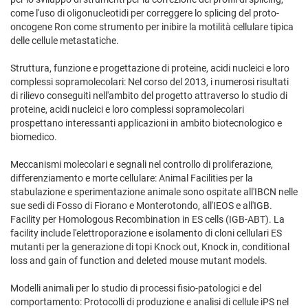
come l'uso di oligonucleotidi per correggere lo splicing del proto-
oncogene Ron come strumento per inibire la motilità cellulare tipica
delle cellule metastatiche.
Struttura, funzione e progettazione di proteine, acidi nucleici e loro
complessi sopramolecolari: Nel corso del 2013, i numerosi risultati
di rilievo conseguiti nell'ambito del progetto attraverso lo studio di
proteine, acidi nucleici e loro complessi sopramolecolari
prospettano interessanti applicazioni in ambito biotecnologico e
biomedico.
Meccanismi molecolari e segnali nel controllo di proliferazione,
differenziamento e morte cellulare: Animal Facilities per la
stabulazione e sperimentazione animale sono ospitate all'IBCN nelle
sue sedi di Fosso di Fiorano e Monterotondo, all'IEOS e all'IGB.
Facility per Homologous Recombination in ES cells (IGB-ABT). La
facility include l'elettroporazione e isolamento di cloni cellulari ES
mutanti per la generazione di topi Knock out, Knock in, conditional
loss and gain of function and deleted mouse mutant models.
Modelli animali per lo studio di processi fisio-patologici e del
comportamento: Protocolli di produzione e analisi di cellule iPS nel