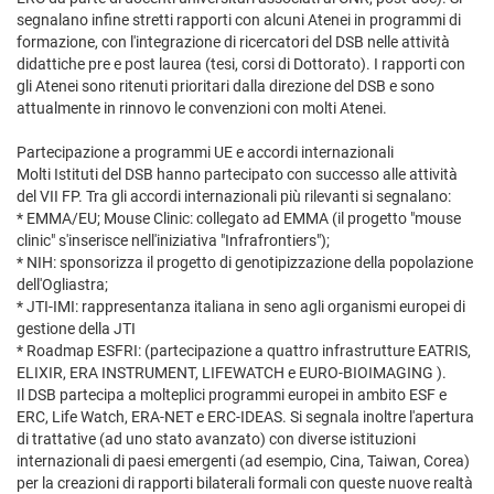
segnalano infine stretti rapporti con alcuni Atenei in programmi di
formazione, con l'integrazione di ricercatori del DSB nelle attività
didattiche pre e post laurea (tesi, corsi di Dottorato). I rapporti con
gli Atenei sono ritenuti prioritari dalla direzione del DSB e sono
attualmente in rinnovo le convenzioni con molti Atenei.
Partecipazione a programmi UE e accordi internazionali
Molti Istituti del DSB hanno partecipato con successo alle attività
del VII FP. Tra gli accordi internazionali più rilevanti si segnalano:
* EMMA/EU; Mouse Clinic: collegato ad EMMA (il progetto "mouse
clinic" s'inserisce nell'iniziativa "Infrafrontiers");
* NIH: sponsorizza il progetto di genotipizzazione della popolazione
dell'Ogliastra;
* JTI-IMI: rappresentanza italiana in seno agli organismi europei di
gestione della JTI
* Roadmap ESFRI: (partecipazione a quattro infrastrutture EATRIS,
ELIXIR, ERA INSTRUMENT, LIFEWATCH e EURO-BIOIMAGING ).
Il DSB partecipa a molteplici programmi europei in ambito ESF e
ERC, Life Watch, ERA-NET e ERC-IDEAS. Si segnala inoltre l'apertura
di trattative (ad uno stato avanzato) con diverse istituzioni
internazionali di paesi emergenti (ad esempio, Cina, Taiwan, Corea)
per la creazioni di rapporti bilaterali formali con queste nuove realtà