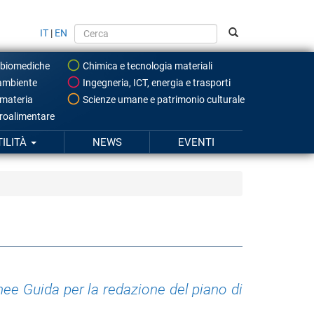
IT
|
EN
 biomediche
Chimica e tecnologia materiali
ambiente
Ingegneria, ICT, energia e trasporti
 materia
Scienze umane e patrimonio culturale
roalimentare
TILITÀ
NEWS
EVENTI
nee Guida per la redazione del piano di