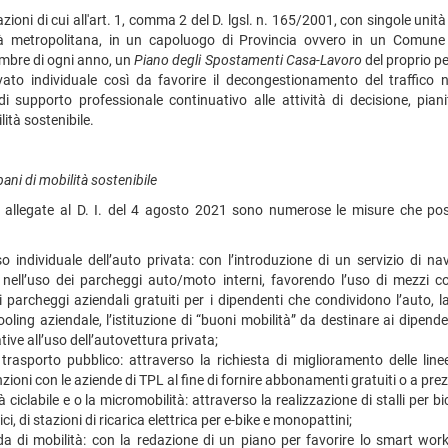
ioni di cui all'art. 1, comma 2 del D. lgsl. n. 165/2001, con singole unit
tà metropolitana, in un capoluogo di Provincia ovvero in un Comune
cembre di ogni anno, un
Piano degli Spostamenti Casa-Lavoro
del proprio pe
ato individuale così da favorire il decongestionamento del traffico 
 supporto professionale continuativo alle attività di decisione, pia
lità sostenibile.
bani di mobilità sostenibile
allegate al D. I. del 4 agosto 2021 sono numerose le misure che poss
uso individuale dell’auto privata: con l’introduzione di un servizio di n
 nell’uso dei parcheggi auto/moto interni, favorendo l’uso di mezzi cond
i parcheggi aziendali gratuiti per i dipendenti che condividono l’auto, l
oling aziendale, l’istituzione di “buoni mobilità” da destinare ai dipende
tive all’uso dell’autovettura privata;
l trasporto pubblico: attraverso la richiesta di miglioramento delle lin
ioni con le aziende di TPL al fine di fornire abbonamenti gratuiti o a prezz
à ciclabile e o la micromobilità: attraverso la realizzazione di stalli per bi
ci, di stazioni di ricarica elettrica per e-bike e monopattini;
a di mobilità: con la redazione di un piano per favorire lo smart worki