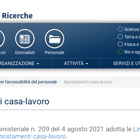
Scienze
Terra e 
Fisica e
Bio e ag
ori
Giornalisti
Personale
RGANIZZAZIONE
ATTIVITÀ
SERVIZI E U
per l'accessibilità del personale
Spostamenti casa-lavoro
 casa-lavoro
ministeriale n. 209 del 4 agosto 2021 adotta le
Li
 spostamenti casa-lavoro
.