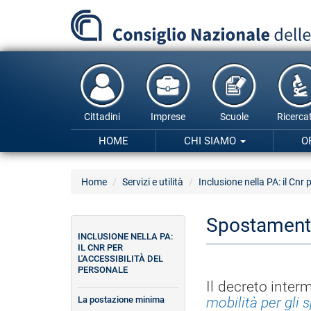
Salta
al
contenuto
principale
Cittadini
Imprese
Scuole
Ricercat
HOME
CHI SIAMO
O
Home
Servizi e utilità
Inclusione nella PA: il Cnr 
Spostamenti
INCLUSIONE NELLA PA:
IL CNR PER
L'ACCESSIBILITÀ DEL
PERSONALE
Il decreto inter
La postazione minima
mobilità per gli