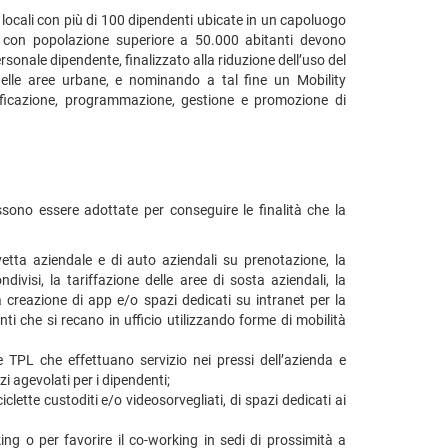
à locali con più di 100 dipendenti ubicate in un capoluogo
 con popolazione superiore a 50.000 abitanti devono
rsonale dipendente, finalizzato alla riduzione dell’uso del
nelle aree urbane, e nominando a tal fine un Mobility
nificazione, programmazione, gestione e promozione di
ono essere adottate per conseguire le finalità che la
avetta aziendale e di auto aziendali su prenotazione, la
ivisi, la tariffazione delle aree di sosta aziendali, la
a creazione di app e/o spazi dedicati su intranet per la
nti che si recano in ufficio utilizzando forme di mobilità
ee TPL che effettuano servizio nei pressi dell’azienda e
i agevolati per i dipendenti;
ciclette custoditi e/o videosorvegliati, di spazi dedicati ai
ng o per favorire il co-working in sedi di prossimità a