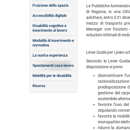
Fruizione dello spazio
Le Pubbliche Amministraz
di Regione, in una Cit
Accessibilità digitale
adottare, entro il 31 di
mezzo di trasporto priv
Disabilità cognitive e
Manager con funzioni di
inserimento al lavoro
soluzioni ottimali di mobi
Modalità di inserimento e
normativa
Linee Guida per i piani ur
La nostra esperienza
Secondo le Linee Guida 
Spostamenti casa-lavoro
disposizione si pone:
disincentivare l’
Mobilità per le disabilità
razionalizzazione
Risorse
predisposizione d
gestione del carpo
sostenibile alterna
favorire l’uso de
stipulando convenz
favorire la mobilit
monopattini elettri
ridurre la domand