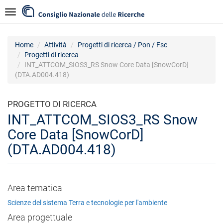
Salta
Navigazione
al
contenuto
principale
Home
Attività
Progetti di ricerca / Pon / Fsc
Progetti di ricerca
INT_ATTCOM_SIOS3_RS Snow Core Data [SnowCorD]
(DTA.AD004.418)
PROGETTO DI RICERCA
INT_ATTCOM_SIOS3_RS Snow
Core Data [SnowCorD]
(DTA.AD004.418)
Area tematica
Scienze del sistema Terra e tecnologie per l'ambiente
Area progettuale