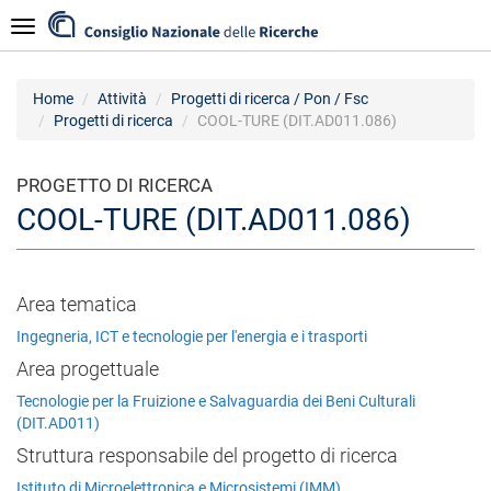
Salta
Navigazione
al
contenuto
principale
Home
Attività
Progetti di ricerca / Pon / Fsc
Progetti di ricerca
COOL-TURE (DIT.AD011.086)
PROGETTO DI RICERCA
COOL-TURE (DIT.AD011.086)
Area tematica
Ingegneria, ICT e tecnologie per l'energia e i trasporti
Area progettuale
Tecnologie per la Fruizione e Salvaguardia dei Beni Culturali
(DIT.AD011)
Struttura responsabile del progetto di ricerca
Istituto di Microelettronica e Microsistemi (IMM)