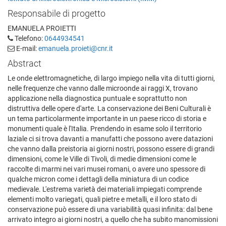
Responsabile di progetto
EMANUELA PROIETTI
Telefono:
0644934541
E-mail:
emanuela.proieti@cnr.it
Abstract
Le onde elettromagnetiche, di largo impiego nella vita di tutti giorni,
nelle frequenze che vanno dalle microonde ai raggi X, trovano
applicazione nella diagnostica puntuale e soprattutto non
distruttiva delle opere d'arte. La conservazione dei Beni Culturali è
un tema particolarmente importante in un paese ricco di storia e
monumenti quale è l'Italia. Prendendo in esame solo il territorio
laziale ci si trova davanti a manufatti che possono avere datazioni
che vanno dalla preistoria ai giorni nostri, possono essere di grandi
dimensioni, come le Ville di Tivoli, di medie dimensioni come le
raccolte di marmi nei vari musei romani, o avere uno spessore di
qualche micron come i dettagli della miniatura di un codice
medievale. L'estrema varietà dei materiali impiegati comprende
elementi molto variegati, quali pietre e metalli, e il loro stato di
conservazione può essere di una variabilità quasi infinita: dal bene
arrivato integro ai giorni nostri, a quello che ha subito manomissioni