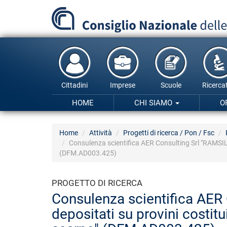
Salta
al
contenuto
principale
Cittadini
Imprese
Scuole
Ricercat
HOME
CHI SIAMO
O
Home
Attività
Progetti di ricerca / Pon / Fsc
Consulenza scientifica AER Consulting Srl "RAMSIL -
(DFM.AD003.425)
PROGETTO DI RICERCA
Consulenza scientifica AER 
depositati su provini costit