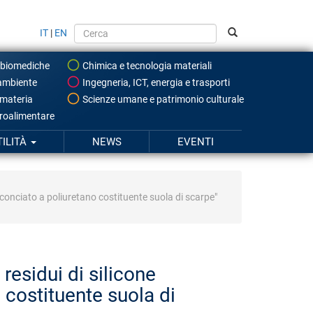
IT
|
EN
 biomediche
Chimica e tecnologia materiali
ambiente
Ingegneria, ICT, energia e trasporti
 materia
Scienze umane e patrimonio culturale
roalimentare
TILITÀ
NEWS
EVENTI
 conciato a poliuretano costituente suola di scarpe"
esidui di silicone
 costituente suola di