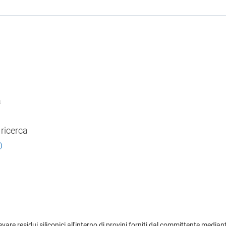
a
 ricerca
)
 rilevare residui siliconici all'interno di provini forniti dal committente me