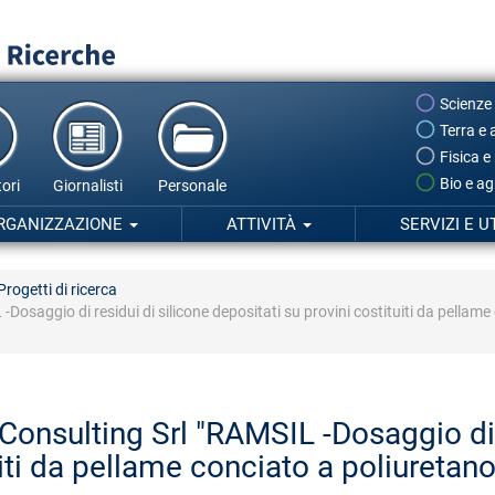
Scienze
Terra e 
Fisica e
Bio e ag
ori
Giornalisti
Personale
RGANIZZAZIONE
ATTIVITÀ
SERVIZI E U
Progetti di ricerca
Dosaggio di residui di silicone depositati su provini costituiti da pellame
Consulting Srl "RAMSIL -Dosaggio di r
uiti da pellame conciato a poliuretano