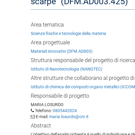
scarpe" (DFM.AD003.425)
Area tematica
Scienze fisiche e tecnologie della materia
Area progettuale
Materiali innovativi (DFM.AD003)
Struttura responsabile del progetto di ricerc
Istituto di Nanotecnologia (NANOTEC)
Altre strutture che collaborano al progetto di
Istituto di chimica dei composti organo metallici (ICCOM
Responsabile di progetto
MARIA LOSURDO
Telefono:
0805442024
E-mail:
maria.losurdo@cnr.it
Abstract
L'obiettivo dell'analisi richiesta è quello di individuare e