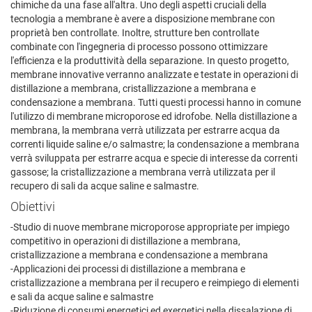
chimiche da una fase all'altra. Uno degli aspetti cruciali della
tecnologia a membrane è avere a disposizione membrane con
proprietà ben controllate. Inoltre, strutture ben controllate
combinate con l'ingegneria di processo possono ottimizzare
l'efficienza e la produttività della separazione. In questo progetto,
membrane innovative verranno analizzate e testate in operazioni di
distillazione a membrana, cristallizzazione a membrana e
condensazione a membrana. Tutti questi processi hanno in comune
l'utilizzo di membrane microporose ed idrofobe. Nella distillazione a
membrana, la membrana verrà utilizzata per estrarre acqua da
correnti liquide saline e/o salmastre; la condensazione a membrana
verrà sviluppata per estrarre acqua e specie di interesse da correnti
gassose; la cristallizzazione a membrana verrà utilizzata per il
recupero di sali da acque saline e salmastre.
Obiettivi
-Studio di nuove membrane microporose appropriate per impiego
competitivo in operazioni di distillazione a membrana,
cristallizzazione a membrana e condensazione a membrana
-Applicazioni dei processi di distillazione a membrana e
cristallizzazione a membrana per il recupero e reimpiego di elementi
e sali da acque saline e salmastre
-Riduzione di consumi energetici ed exergetici nella dissalazione di