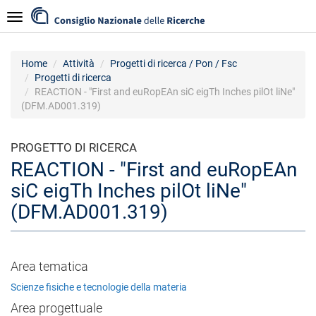
Salta
Navigazione
al
contenuto
principale
Home
Attività
Progetti di ricerca / Pon / Fsc
Progetti di ricerca
REACTION - "First and euRopEAn siC eigTh Inches pilOt liNe"
(DFM.AD001.319)
PROGETTO DI RICERCA
REACTION - "First and euRopEAn
siC eigTh Inches pilOt liNe"
(DFM.AD001.319)
Area tematica
Scienze fisiche e tecnologie della materia
Area progettuale