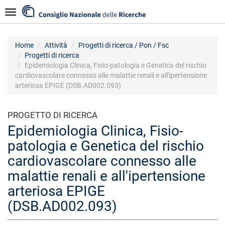
Salta
Navigazione
al
contenuto
principale
Home
Attività
Progetti di ricerca / Pon / Fsc
Progetti di ricerca
Epidemiologia Clinica, Fisio-patologia e Genetica del rischio
cardiovascolare connesso alle malattie renali e all'ipertensione
arteriosa EPIGE (DSB.AD002.093)
PROGETTO DI RICERCA
Epidemiologia Clinica, Fisio-
patologia e Genetica del rischio
cardiovascolare connesso alle
malattie renali e all'ipertensione
arteriosa EPIGE
(DSB.AD002.093)