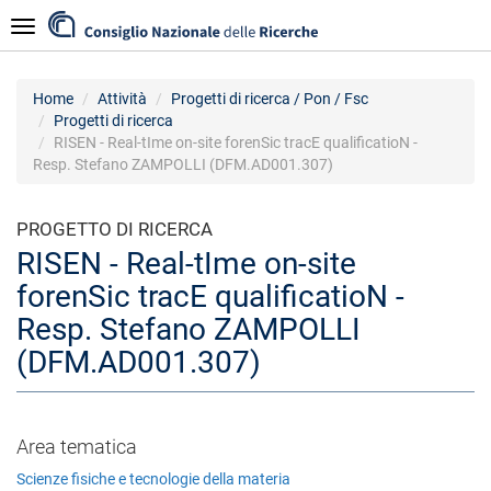
Salta
Navigazione
al
contenuto
principale
Home
Attività
Progetti di ricerca / Pon / Fsc
Progetti di ricerca
RISEN - Real-tIme on-site forenSic tracE qualificatioN -
Resp. Stefano ZAMPOLLI (DFM.AD001.307)
PROGETTO DI RICERCA
RISEN - Real-tIme on-site
forenSic tracE qualificatioN -
Resp. Stefano ZAMPOLLI
(DFM.AD001.307)
Area tematica
Scienze fisiche e tecnologie della materia