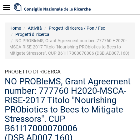
Salta
Navigazione
al
contenuto
principale
Home
Attività
Progetti di ricerca / Pon / Fsc
Progetti di ricerca
NO PROBleMS, Grant Agreement number: 777760 H2020-
MSCA-RISE-2017 Titolo "Nourishing PRObiotics to Bees to
Mitigate Stressors". CUP B61I17000070006 (DSB.AD007.160)
PROGETTO DI RICERCA
NO PROBleMS, Grant Agreement
number: 777760 H2020-MSCA-
RISE-2017 Titolo "Nourishing
PRObiotics to Bees to Mitigate
Stressors". CUP
B61I17000070006
(DSB.AD007.160)