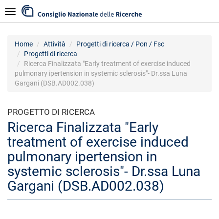
Salta
Navigazione
al
contenuto
principale
Home
Attività
Progetti di ricerca / Pon / Fsc
Progetti di ricerca
Ricerca Finalizzata "Early treatment of exercise induced
pulmonary ipertension in systemic sclerosis"- Dr.ssa Luna
Gargani (DSB.AD002.038)
PROGETTO DI RICERCA
Ricerca Finalizzata "Early
treatment of exercise induced
pulmonary ipertension in
systemic sclerosis"- Dr.ssa Luna
Gargani (DSB.AD002.038)