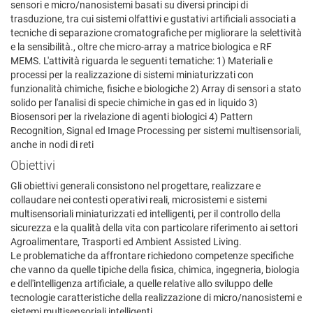
sensori e micro/nanosistemi basati su diversi principi di
trasduzione, tra cui sistemi olfattivi e gustativi artificiali associati a
tecniche di separazione cromatografiche per migliorare la selettività
e la sensibilità., oltre che micro-array a matrice biologica e RF
MEMS. L'attività riguarda le seguenti tematiche: 1) Materiali e
processi per la realizzazione di sistemi miniaturizzati con
funzionalità chimiche, fisiche e biologiche 2) Array di sensori a stato
solido per l'analisi di specie chimiche in gas ed in liquido 3)
Biosensori per la rivelazione di agenti biologici 4) Pattern
Recognition, Signal ed Image Processing per sistemi multisensoriali,
anche in nodi di reti
Obiettivi
Gli obiettivi generali consistono nel progettare, realizzare e
collaudare nei contesti operativi reali, microsistemi e sistemi
multisensoriali miniaturizzati ed intelligenti, per il controllo della
sicurezza e la qualità della vita con particolare riferimento ai settori
Agroalimentare, Trasporti ed Ambient Assisted Living.
Le problematiche da affrontare richiedono competenze specifiche
che vanno da quelle tipiche della fisica, chimica, ingegneria, biologia
e dell'intelligenza artificiale, a quelle relative allo sviluppo delle
tecnologie caratteristiche della realizzazione di micro/nanosistemi e
sistemi multisensoriali intelligenti.