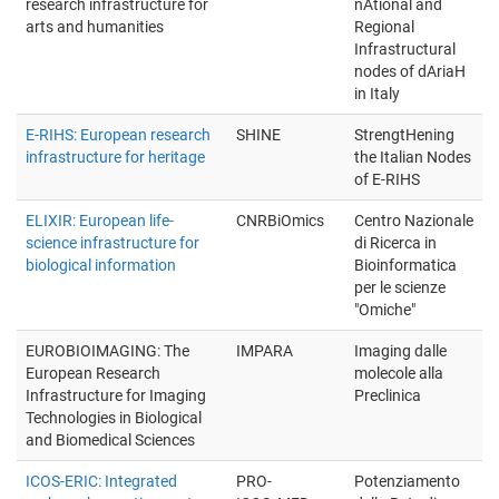
research infrastructure for
nAtional and
arts and humanities
Regional
Infrastructural
nodes of dAriaH
in Italy
E-RIHS: European research
SHINE
StrengtHening
infrastructure for heritage
the Italian Nodes
of E-RIHS
ELIXIR: European life-
CNRBiOmics
Centro Nazionale
science infrastructure for
di Ricerca in
biological information
Bioinformatica
per le scienze
"Omiche"
EUROBIOIMAGING: The
IMPARA
Imaging dalle
European Research
molecole alla
Infrastructure for Imaging
Preclinica
Technologies in Biological
and Biomedical Sciences
ICOS-ERIC: Integrated
PRO-
Potenziamento