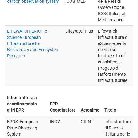
carbon observation system
ICOS_MED
della Rete di
Osservazione
ICOS-Italia nel
Mediterraneo
LIFEWATCH-ERIC: - e-
LifeWatchPlus
LifeWatch,
Science European
infrastruttura di
Infrastructure for
eScience per la
Biodiversity and Ecosystem
ricerca su
Research
biodiversità ed
ecosistemi –
Progetto di
rafforzamento
infrastrutturale
Infrastruttura a
coordinamento
EPR
altri EPR
Coordinatore
Acronimo
Titolo
EPOS: European
INGV
GRINT
Infrastruttura
Plate Observing
di Ricerca
System
Italiana per le