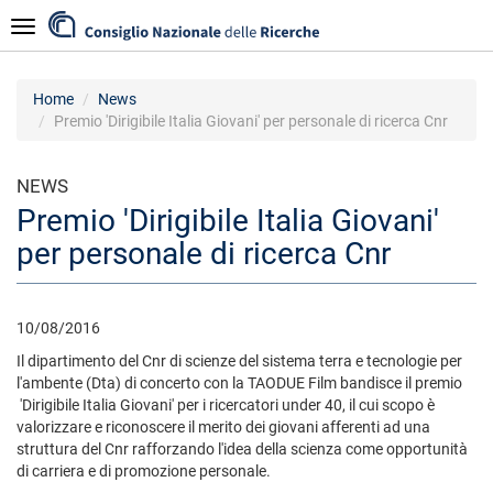
Salta
Navigazione
al
contenuto
principale
Home
News
Premio 'Dirigibile Italia Giovani' per personale di ricerca Cnr
NEWS
Premio 'Dirigibile Italia Giovani'
per personale di ricerca Cnr
10/08/2016
Il dipartimento del Cnr di scienze del sistema terra e tecnologie per
l'ambente (Dta) di concerto con la TAODUE Film bandisce il premio
'Dirigibile Italia Giovani' per i ricercatori under 40, il cui scopo è
valorizzare e riconoscere il merito dei giovani afferenti ad una
struttura del Cnr rafforzando l'idea della scienza come opportunità
di carriera e di promozione personale.