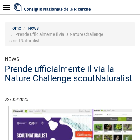
Salta
Navigazione
al
contenuto
principale
Home
News
Prende ufficialmente il via la Nature Challenge
scoutNaturalist
NEWS
Prende ufficialmente il via la
Nature Challenge scoutNaturalist
22/05/2025