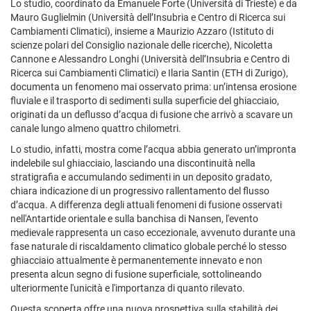
Lo studio, coordinato da Emanuele Forte (Università di Trieste) e da
Mauro Guglielmin (Università dell’Insubria e Centro di Ricerca sui
Cambiamenti Climatici), insieme a Maurizio Azzaro (Istituto di
scienze polari del Consiglio nazionale delle ricerche), Nicoletta
Cannone e Alessandro Longhi (Università dell’Insubria e Centro di
Ricerca sui Cambiamenti Climatici) e Ilaria Santin (ETH di Zurigo),
documenta un fenomeno mai osservato prima: un’intensa erosione
fluviale e il trasporto di sedimenti sulla superficie del ghiacciaio,
originati da un deflusso d’acqua di fusione che arrivò a scavare un
canale lungo almeno quattro chilometri.
Lo studio, infatti, mostra come l’acqua abbia generato un’impronta
indelebile sul ghiacciaio, lasciando una discontinuità nella
stratigrafia e accumulando sedimenti in un deposito gradato,
chiara indicazione di un progressivo rallentamento del flusso
d’acqua. A differenza degli attuali fenomeni di fusione osservati
nell'Antartide orientale e sulla banchisa di Nansen, l'evento
medievale rappresenta un caso eccezionale, avvenuto durante una
fase naturale di riscaldamento climatico globale perché lo stesso
ghiacciaio attualmente è permanentemente innevato e non
presenta alcun segno di fusione superficiale, sottolineando
ulteriormente l'unicità e l'importanza di quanto rilevato.
Questa scoperta offre una nuova prospettiva sulla stabilità dei