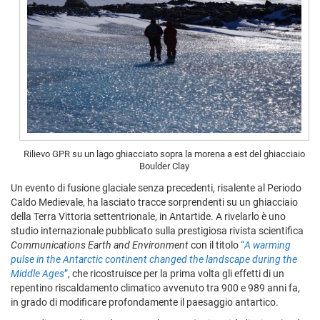
Rilievo GPR su un lago ghiacciato sopra la morena a est del ghiacciaio
Boulder Clay
Un evento di fusione glaciale senza precedenti, risalente al Periodo
Caldo Medievale, ha lasciato tracce sorprendenti su un ghiacciaio
della Terra Vittoria settentrionale, in Antartide. A rivelarlo è uno
studio internazionale pubblicato sulla prestigiosa rivista scientifica
Communications Earth and Environment
con il titolo
“
A warming
pulse in the Antarctic continent changed the landscape during the
Middle Ages
”
, che ricostruisce per la prima volta gli effetti di un
repentino riscaldamento climatico avvenuto tra 900 e 989 anni fa,
in grado di modificare profondamente il paesaggio antartico.