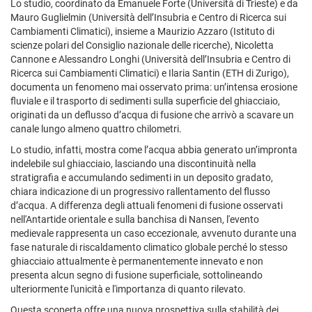
Lo studio, coordinato da Emanuele Forte (Università di Trieste) e da
Mauro Guglielmin (Università dell’Insubria e Centro di Ricerca sui
Cambiamenti Climatici), insieme a Maurizio Azzaro (Istituto di
scienze polari del Consiglio nazionale delle ricerche), Nicoletta
Cannone e Alessandro Longhi (Università dell’Insubria e Centro di
Ricerca sui Cambiamenti Climatici) e Ilaria Santin (ETH di Zurigo),
documenta un fenomeno mai osservato prima: un’intensa erosione
fluviale e il trasporto di sedimenti sulla superficie del ghiacciaio,
originati da un deflusso d’acqua di fusione che arrivò a scavare un
canale lungo almeno quattro chilometri.
Lo studio, infatti, mostra come l’acqua abbia generato un’impronta
indelebile sul ghiacciaio, lasciando una discontinuità nella
stratigrafia e accumulando sedimenti in un deposito gradato,
chiara indicazione di un progressivo rallentamento del flusso
d’acqua. A differenza degli attuali fenomeni di fusione osservati
nell'Antartide orientale e sulla banchisa di Nansen, l'evento
medievale rappresenta un caso eccezionale, avvenuto durante una
fase naturale di riscaldamento climatico globale perché lo stesso
ghiacciaio attualmente è permanentemente innevato e non
presenta alcun segno di fusione superficiale, sottolineando
ulteriormente l'unicità e l'importanza di quanto rilevato.
Questa scoperta offre una nuova prospettiva sulla stabilità dei