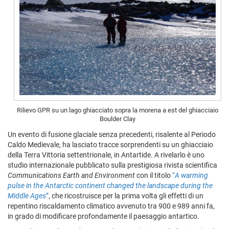
Rilievo GPR su un lago ghiacciato sopra la morena a est del ghiacciaio
Boulder Clay
Un evento di fusione glaciale senza precedenti, risalente al Periodo
Caldo Medievale, ha lasciato tracce sorprendenti su un ghiacciaio
della Terra Vittoria settentrionale, in Antartide. A rivelarlo è uno
studio internazionale pubblicato sulla prestigiosa rivista scientifica
Communications Earth and Environment
con il titolo
“
A warming
pulse in the Antarctic continent changed the landscape during the
Middle Ages
”
, che ricostruisce per la prima volta gli effetti di un
repentino riscaldamento climatico avvenuto tra 900 e 989 anni fa,
in grado di modificare profondamente il paesaggio antartico.