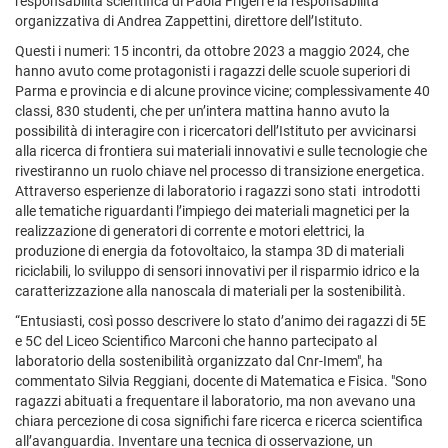
responsabilità scientifica di Paola Frigeri e la responsabilità
organizzativa di Andrea Zappettini, direttore dell’Istituto.
Questi i numeri: 15 incontri, da ottobre 2023 a maggio 2024, che
hanno avuto come protagonisti i ragazzi delle scuole superiori di
Parma e provincia e di alcune province vicine; complessivamente 40
classi, 830 studenti, che per un’intera mattina hanno avuto la
possibilità di interagire con i ricercatori dell’Istituto per avvicinarsi
alla ricerca di frontiera sui materiali innovativi e sulle tecnologie che
rivestiranno un ruolo chiave nel processo di transizione energetica.
Attraverso esperienze di laboratorio i ragazzi sono stati introdotti
alle tematiche riguardanti l’impiego dei materiali magnetici per la
realizzazione di generatori di corrente e motori elettrici, la
produzione di energia da fotovoltaico, la stampa 3D di materiali
riciclabili, lo sviluppo di sensori innovativi per il risparmio idrico e la
caratterizzazione alla nanoscala di materiali per la sostenibilità.
“Entusiasti, così posso descrivere lo stato d’animo dei ragazzi di 5E
e 5C del Liceo Scientifico Marconi che hanno partecipato al
laboratorio della sostenibilità organizzato dal Cnr-Imem", ha
commentato Silvia Reggiani, docente di Matematica e Fisica. "Sono
ragazzi abituati a frequentare il laboratorio, ma non avevano una
chiara percezione di cosa significhi fare ricerca e ricerca scientifica
all’avanguardia. Inventare una tecnica di osservazione, un