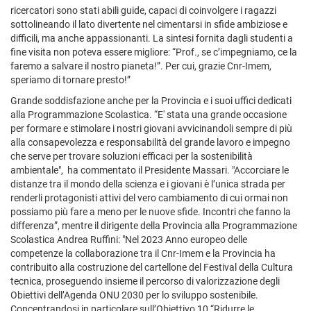
ricercatori sono stati abili guide, capaci di coinvolgere i ragazzi
sottolineando il lato divertente nel cimentarsi in sfide ambiziose e
difficili, ma anche appassionanti. La sintesi fornita dagli studenti a
fine visita non poteva essere migliore: “Prof., se c’impegniamo, ce la
faremo a salvare il nostro pianeta!”. Per cui, grazie Cnr-Imem,
speriamo di tornare presto!”
Grande soddisfazione anche per la Provincia e i suoi uffici dedicati
alla Programmazione Scolastica. “E' stata una grande occasione
per formare e stimolare i nostri giovani avvicinandoli sempre di più
alla consapevolezza e responsabilità del grande lavoro e impegno
che serve per trovare soluzioni efficaci per la sostenibilità
ambientale", ha commentato il Presidente Massari. "Accorciare le
distanze tra il mondo della scienza e i giovani è l’unica strada per
renderli protagonisti attivi del vero cambiamento di cui ormai non
possiamo più fare a meno per le nuove sfide. Incontri che fanno la
differenza”, mentre il dirigente della Provincia alla Programmazione
Scolastica
Andrea Ruffini: "Nel 2023 Anno europeo delle
competenze la collaborazione tra il Cnr-Imem e la Provincia ha
contribuito alla costruzione del cartellone del Festival della Cultura
tecnica, proseguendo insieme il percorso di valorizzazione degli
Obiettivi dell’Agenda ONU 2030 per lo sviluppo sostenibile.
Concentrandosi in particolare sull’Obiettivo 10 “Ridurre le