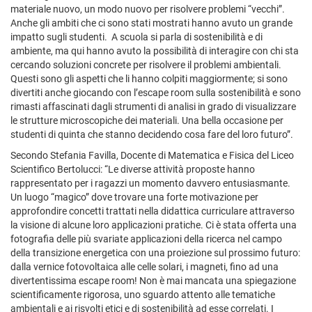
materiale nuovo, un modo nuovo per risolvere problemi “vecchi”.
Anche gli ambiti che ci sono stati mostrati hanno avuto un grande
impatto sugli studenti. A scuola si parla di sostenibilità e di
ambiente, ma qui hanno avuto la possibilità di interagire con chi sta
cercando soluzioni concrete per risolvere il problemi ambientali.
Questi sono gli aspetti che li hanno colpiti maggiormente; si sono
divertiti anche giocando con l’escape room sulla sostenibilità e sono
rimasti affascinati dagli strumenti di analisi in grado di visualizzare
le strutture microscopiche dei materiali. Una bella occasione per
studenti di quinta che stanno decidendo cosa fare del loro futuro”.
Secondo Stefania Favilla, Docente di Matematica e Fisica del Liceo
Scientifico Bertolucci: “Le diverse attività proposte hanno
rappresentato per i ragazzi un momento davvero entusiasmante.
Un luogo “magico” dove trovare una forte motivazione per
approfondire concetti trattati nella didattica curriculare attraverso
la visione di alcune loro applicazioni pratiche. Ci è stata offerta una
fotografia delle più svariate applicazioni della ricerca nel campo
della transizione energetica con una proiezione sul prossimo futuro:
dalla vernice fotovoltaica alle celle solari, i magneti, fino ad una
divertentissima escape room! Non è mai mancata una spiegazione
scientificamente rigorosa, uno sguardo attento alle tematiche
ambientali e ai risvolti etici e di sostenibilità ad esse correlati. I