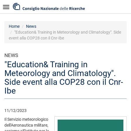
Salta
Navigazione
al
contenuto
principale
Home
News
"Education& Training in Meteorology and Climatology". Side
event alla COP28 con il Cnr-Ibe
NEWS
"Education& Training in
Meteorology and Climatology".
Side event alla COP28 con il Cnr-
Ibe
11/12/2023
Il Servizio meteorologico
dell'Aeronautica militare,