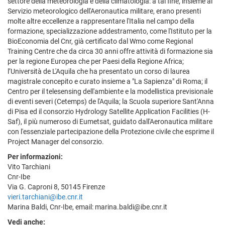
settore della meteorologia e della climatologia: a tal fine, insieme al
Servizio meteorologico dell'Aeronautica militare, erano presenti
molte altre eccellenze a rappresentare l'Italia nel campo della
formazione, specializzazione addestramento, come l'Istituto per la
BioEconomia del Cnr, già certificato dal Wmo come Regional
Training Centre che da circa 30 anni offre attività di formazione sia
per la regione Europea che per Paesi della Regione Africa;
l’Università de L'Aquila che ha presentato un corso di laurea
magistrale concepito e curato insieme a "La Sapienza" di Roma; il
Centro per il telesensing dell'ambiente e la modellistica previsionale
di eventi severi (Cetemps) de l'Aquila; la Scuola superiore Sant'Anna
di Pisa ed il consorzio Hydrology Satellite Application Facilities (H-
Saf), il più numeroso di Eumetsat, guidato dall'Aeronautica militare
con l'essenziale partecipazione della Protezione civile che esprime il
Project Manager del consorzio.
Per informazioni:
Vito Tarchiani
Cnr-Ibe
Via G. Caproni 8, 50145 Firenze
vieri.tarchiani@ibe.cnr.it
Marina Baldi, Cnr-Ibe, email: marina.baldi@ibe.cnr.it
Vedi anche: