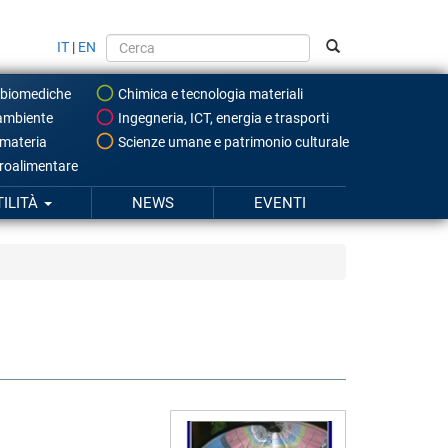
IT
|
EN
 biomediche
Chimica e tecnologia materiali
ambiente
Ingegneria, ICT, energia e trasporti
 materia
Scienze umane e patrimonio culturale
roalimentare
TILITÀ
NEWS
EVENTI