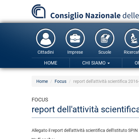
Salta
al
contenuto
principale
Cittadini
Imprese
Scuole
Ricercat
HOME
CHI SIAMO
O
Home
Focus
report dell'attività scientifica 2016
FOCUS
report dell'attività scientif
Allegato il report dell'attività scientifica dell'Istituto SP