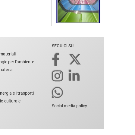
SEGUICI SU
materiali
ogie per l'ambiente
 materia
nergia e i trasporti
io culturale
Social media policy