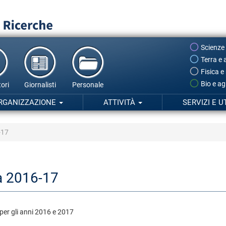
Scienze
Terra e 
Fisica e
Bio e ag
ori
Giornalisti
Personale
RGANIZZAZIONE
ATTIVITÀ
SERVIZI E U
-17
ica 2016-17
IN per gli anni 2016 e 2017