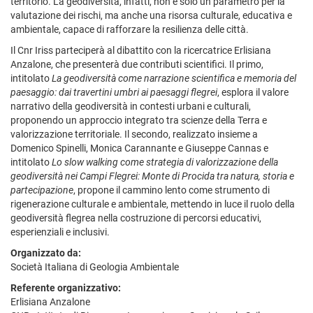
territorio. La geodiversità, infatti, non è solo un parametro per la
valutazione dei rischi, ma anche una risorsa culturale, educativa e
ambientale, capace di rafforzare la resilienza delle città.
Il Cnr Iriss parteciperà al dibattito con la ricercatrice Erlisiana
Anzalone, che presenterà due contributi scientifici. Il primo,
intitolato
La geodiversità come narrazione scientifica e memoria del
paesaggio: dai travertini umbri ai paesaggi flegrei
, esplora il valore
narrativo della geodiversità in contesti urbani e culturali,
proponendo un approccio integrato tra scienze della Terra e
valorizzazione territoriale. Il secondo, realizzato insieme a
Domenico Spinelli, Monica Carannante e Giuseppe Cannas e
intitolato
Lo slow walking come strategia di valorizzazione della
geodiversità nei Campi Flegrei: Monte di Procida tra natura, storia e
partecipazione
, propone il cammino lento come strumento di
rigenerazione culturale e ambientale, mettendo in luce il ruolo della
geodiversità flegrea nella costruzione di percorsi educativi,
esperienziali e inclusivi.
Organizzato da:
Società Italiana di Geologia Ambientale
Referente organizzativo:
Erlisiana Anzalone