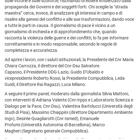
sulle vittorie e sulle sconfitte, rischiando di essere influenzato dalla
propaganda dei Governi e dei soggetti forti. Chi sceglie la “strada
maestra” cerca, invece, di analizzare gli interessi in campo e di
risalire alla genesi del conflitto e alle sue trasformazioni, dando voce
a tutte le parti in causa. Il giornalismo di pace è vicino a un
giornalismo di inchiesta e di approfondimento che, quando
racconta la violenza delle guerre e dei conflitti, lo fa per informare
correttamente e in modo responsabile, secondo le regole di
completezza e accuratezza.
Ad aprire i lavori, con i saluti istituzionali, la Presidente del Cnr Maria
Chiara Carrozza, il direttore del Cnr-Dsu Salvatore
Capasso, il Presidente ODG-Lazio, Guido D’Ubaldo e
vicepresidente Roberto Rossi, la Presidente Compubblica, Leda
Guidi, il Direttore Rai Ragazzi, Luca Milano.
A seguire il primo panel, moderato dalla giornalista Silvia Mattoni,
con interventi di Adriana Valente (Cnr-Irpps e Laboratorio Scienza e
Dialogo per la Pace, Cnr-Dsu), Valentina Bartolucci (Università degli
Studi di Pisa), Massimo Chiappini (direttore Dipartimento Ambiente
Ingv), Desirée Quagliarotti (Cnr-Ismed), Emanuele
Profumi (Università Autonoma di Barcellona), Marco
Magheri (Segretario generale Compubblica).