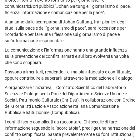
Moro, 7 Roma - l’evento formativo per giornaliste/i e
comunicatrici/ori pubblici “Johan Galtung e il giornalismo di pace.
Scienza, informazione e comunicazione per la pace”.
A un anno dalla scomparsa di Johan Galtung, tra i pionieri degli
studi sulla pace e del “giornalismo di pace”, sarà l’occasione per
ricordarlo e per fare una riflessione sul giornalismo di pace e
sull’informazione responsabile.
La comunicazione e l’informazione hanno una grande influenza
sulla prevenzione dei conflitti armati e sul loro evolversi una volta
che sono scoppiati.
Possono alimentarli, rendendo il clima più infuocato e conflittuale,
oppure contribuire a superarli, attraverso la mediazione e il dialogo.
A organizzare l’iniziativa, il Comitato Scientifico del Laboratorio
Scienza e Dialogo per la Pace del Dipartimento Scienze Umane e
Sociali, Patrimonio Culturale (Cnr-Dsu), in collaborazione con Ordine
dei Giornalisti Lazio e Associazione Italiana Comunicazione
Pubblica e Istituzionale (Compubblica).
I conflitti sono complicati da raccontare. Chi sceglie di fare
informazione seguendo la “scorciatoia”, predilige una narrazione del
conflitto semplificata, basata prevalentemente su fonti istituzionali,