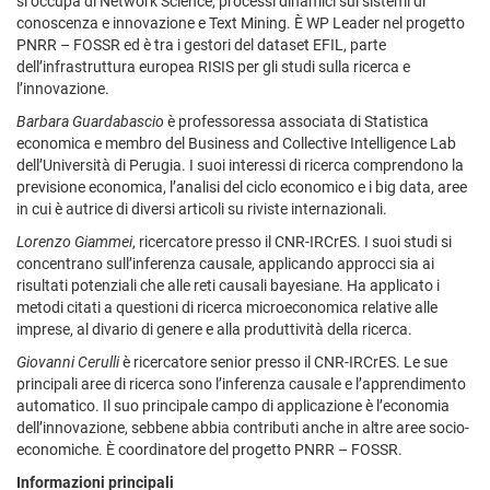
si occupa di Network Science, processi dinamici sui sistemi di
conoscenza e innovazione e Text Mining. È WP Leader nel progetto
PNRR – FOSSR ed è tra i gestori del dataset EFIL, parte
dell’infrastruttura europea RISIS per gli studi sulla ricerca e
l’innovazione.
Barbara Guardabascio
è professoressa associata di Statistica
economica e membro del Business and Collective Intelligence Lab
dell’Università di Perugia. I suoi interessi di ricerca comprendono la
previsione economica, l’analisi del ciclo economico e i big data, aree
in cui è autrice di diversi articoli su riviste internazionali.
Lorenzo Giammei
, ricercatore presso il CNR-IRCrES. I suoi studi si
concentrano sull’inferenza causale, applicando approcci sia ai
risultati potenziali che alle reti causali bayesiane. Ha applicato i
metodi citati a questioni di ricerca microeconomica relative alle
imprese, al divario di genere e alla produttività della ricerca.
Giovanni Cerulli
è ricercatore senior presso il CNR-IRCrES. Le sue
principali aree di ricerca sono l’inferenza causale e l’apprendimento
automatico. Il suo principale campo di applicazione è l’economia
dell’innovazione, sebbene abbia contributi anche in altre aree socio-
economiche. È coordinatore del progetto PNRR – FOSSR.
Informazioni principali