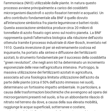
l’ammoniaca (NH3) utilizzabile dalle piante. In natura questo
processo avviene principalmente a carico dei cosiddetti
microrganismi diazotrofi o azoto-fissatori terrestri e acquatici. Un
altro contributo fondamentale alla BNF è quello dovuto
all’interazione simbiotica fra piante leguminose e batteri rizobi.
Questa associazione simbiotica produce circa 20 milioni di
tonnellate di azoto fissato ogni anno sul nostro pianeta. La BNF
rappresenta quindi l’alternativa biologica alla riduzione dell’azoto
ottenuta tramite il processo industriale di Aber-Bosch, inventato nel
1910. Questa invenzione di per sè estremamente costosa ed
inquinante, ha portato alla sintesi e diffusione dei fertilizzanti
azotati, lo strumento fondamentale per il successo della cosiddetta
“green revolution”, che negli anni 60 ha determinato un incremento
esponenziale delle rese nell’agricoltura intensiva. Purtroppo, la
massiva utilizzazione dei fertilizzanti azotati in agricoltura,
associata ad una fisiologica limitata utilizzazione dell’azoto da
parte delle piante (circa il 50% dell’azoto immesso nei suoli),
determinano un fortissimo impatto ambientale. In particolare, a
causa delle trasformazioni biochimiche che avvengono ad opera dei
microorganismi presenti nel suolo, si ha un abbondante rilascio di
nitrato nel terreno da dove, a causa della sua elevata mobilità,
raggiunge le acque superficiali, sotterranee e costiere,