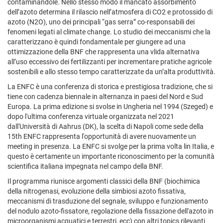
contaminandole. Nello stesso modo il mancato assorbimento
dell’azoto determina il rilascio nell’atmosfera di CO2 e protossido di
azoto (N2O), uno dei principali “gas serra” co-responsabili dei
fenomeni legati al climate change. Lo studio dei meccanismi che la
caratterizzano è quindi fondamentale per giungere ad una
ottimizzazione della BNF che rappresenta una vlida alternativa
all’uso eccessivo dei fertilizzanti per incrementare pratiche agricole
sostenibili e allo stesso tempo caratterizzate da un’alta produttività.
La ENFC è una conferenza di storica e prestigiosa tradizione, che si
tiene con cadenza biennale in alternanza in paesi del Nord e Sud
Europa. La prima edizione si svolse in Ungheria nel 1994 (Szeged) e
dopo l'ultima conferenza virtuale organizzata nel 2021
dall'Università di Aahrus (DK), la scelta di Napoli come sede della
15th ENFC rappresenta l'opportunità di avere nuovamente un
meeting in presenza. La ENFC si svolge per la prima volta lin Italia, e
questo è certamente un importante riconoscimento per la comunità
scientifica italiana impegnata nel campo della BNF.
Il programma riunisce argomenti classici della BNF (biochimica
della nitrogenasi, evoluzione della simbiosi azoto fissativa,
meccanismi di trasduzione del segnale, sviluppo e funzionamento
del nodulo azoto-fissatore, regolazione della fissazione dell'azoto in
microorganismi acquatici e terrestri, ecc) con altri topics rilevanti