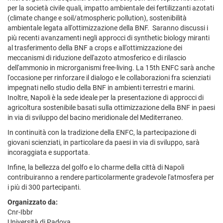
per la società civile quali, impatto ambientale dei fertilizzanti azotati
(climate change e soil/atmospheric pollution), sostenibilità
ambientale legata all'ottimizzazione della BNF. Saranno discussi i
più recenti avanzamenti negli approcci di synthetic biology miranti
al trasferimento della BNF a crops e all'ottimizzazione dei
meccanismi di riduzione dell'azoto atmosferico e di rilascio
dell'ammonio in microrganismi free-living. La 15th ENFC sarà anche
l'occasione per rinforzare il dialogo e le collaborazioni fra scienziati
impegnati nello studio della BNF in ambienti terrestri e marini.
Inoltre, Napoli è la sede ideale per la presentazione di approcci di
agricoltura sostenibile basati sulla ottimizzazione della BNF in paesi
in via di sviluppo del bacino meridionale del Mediterraneo.
In continuità con la tradizione della ENFC, la partecipazione di
giovani scienziati, in particolare da paesi in via di sviluppo, sarà
incoraggiata e supportata.
Infine, la bellezza del golfo e lo charme della città di Napoli
contribuiranno a rendere particolarmente gradevole l'atmosfera per
i più di 300 partecipanti.
Organizzato da:
Cnr-Ibbr
Università di Padova