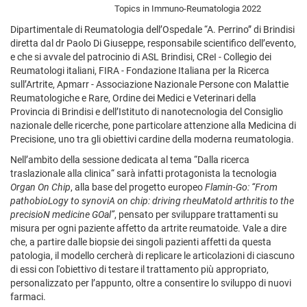
Topics in Immuno-Reumatologia 2022
Dipartimentale di Reumatologia
dell’Ospedale “A. Perrino” di Brindisi
diretta dal dr Paolo Di Giuseppe, responsabile scientifico dell’evento,
e che si avvale del patrocinio di ASL Brindisi, CReI - Collegio dei
Reumatologi italiani, FIRA - Fondazione Italiana per la Ricerca
sull’Artrite, Apmarr - Associazione Nazionale Persone con Malattie
Reumatologiche e Rare, Ordine dei Medici e Veterinari della
Provincia di Brindisi e dell’Istituto di nanotecnologia del Consiglio
nazionale delle ricerche, pone particolare attenzione alla Medicina di
Precisione, uno tra gli obiettivi cardine della moderna reumatologia.
Nell’ambito della sessione dedicata al tema “Dalla ricerca
traslazionale alla clinica“ sarà infatti protagonista la tecnologia
Organ On Chip
, alla base del progetto europeo
Flamin-Go: “From
pathobioLogy to synoviA on chip: driving rheuMatoId arthritis to the
precisioN medicine GOal”
, pensato per sviluppare trattamenti su
misura per ogni paziente affetto da artrite reumatoide. Vale a dire
che, a partire dalle biopsie dei singoli pazienti affetti da questa
patologia, il modello cercherà di replicare le articolazioni di ciascuno
di essi con l'obiettivo di testare il trattamento più appropriato,
personalizzato per l’appunto, oltre a consentire lo sviluppo di nuovi
farmaci.