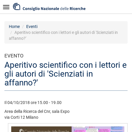
Salta
Navigazione
al
contenuto
principale
Home
Eventi
Aperitivo scientifico con i lettori e gli autori di 'Scienziati in
affanno?'
EVENTO
Aperitivo scientifico con i lettori e
gli autori di 'Scienziati in
affanno?'
Il 04/10/2018 ore 15.00 - 19.00
Area della Ricerca del Cnr, sala Expo
via Corti 12 Milano