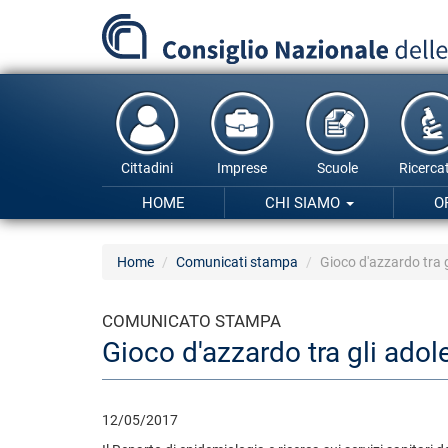
Salta
al
contenuto
principale
Cittadini
Imprese
Scuole
Ricercat
HOME
CHI SIAMO
O
Home
Comunicati stampa
Gioco d'azzardo tra g
COMUNICATO STAMPA
Gioco d'azzardo tra gli adol
12/05/2017