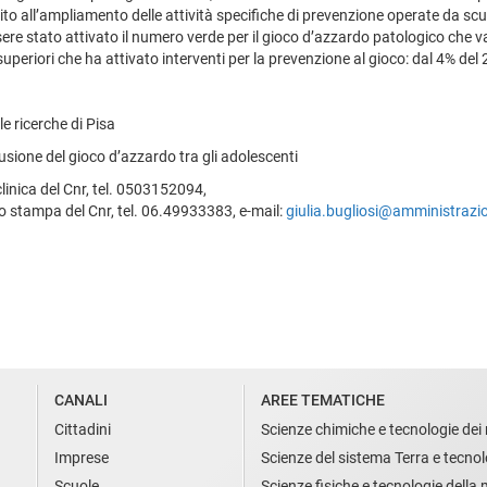
ito all’ampliamento delle attività specifiche di prevenzione operate da scu
ssere stato attivato il numero verde per il gioco d’azzardo patologico che v
 superiori che ha attivato interventi per la prevenzione al gioco: dal 4% de
lle ricerche di Pisa
usione del gioco d’azzardo tra gli adolescenti
clinica del Cnr, tel. 0503152094,
cio stampa del Cnr, tel. 06.49933383, e-mail:
giulia.bugliosi@amministrazio
CANALI
AREE TEMATICHE
Cittadini
Scienze chimiche e tecnologie dei 
Imprese
Scienze del sistema Terra e tecnol
Scuole
Scienze fisiche e tecnologie della