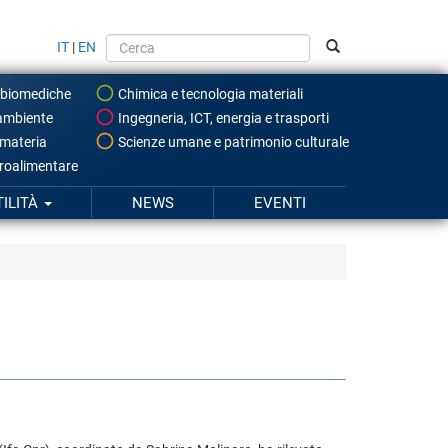
IT
|
EN
 biomediche
Chimica e tecnologia materiali
ambiente
Ingegneria, ICT, energia e trasporti
 materia
Scienze umane e patrimonio culturale
roalimentare
TILITÀ
NEWS
EVENTI