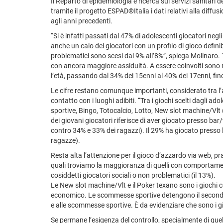
Il Reparto di epidemiologia e ricerca sui servizi sanitari d
tramite il progetto ESPAD®Italia i dati relativi alla diffu
agli anni precedenti.
“Si è infatti passati dal 47% di adolescenti giocatori ne
anche un calo dei giocatori con un profilo di gioco defini
problematici sono scesi dal 9% all’8%”, spiega Molinaro. “
con ancora maggiore assiduità. A essere coinvolti sono 
l’età, passando dal 34% dei 15enni al 40% dei 17enni, fin
Le cifre restano comunque importanti, considerato tra l’alt
contatto con i luoghi adibiti. “Tra i giochi scelti dagli 
sportive, Bingo, Totocalcio, Lotto, New slot machine/Vlt (
dei giovani giocatori riferisce di aver giocato presso b
contro 34% e 33% dei ragazzi). Il 29% ha giocato presso 
ragazze).
Resta alta l’attenzione per il gioco d’azzardo via web, prat
quali troviamo la maggioranza di quelli con comportamento
cosiddetti giocatori sociali o non problematici (il 13%).
Le New slot machine/Vlt e il Poker texano sono i giochi co
economico. Le scommesse sportive detengono il secondo po
e alle scommesse sportive. È da evidenziare che sono i g
Se permane l’esigenza del controllo, specialmente di quello