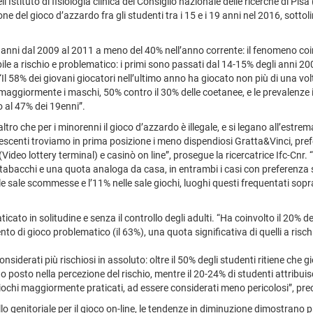
ell’Istituto di fisiologia clinica del Consiglio nazionale delle ricerche di Pi
sione del gioco d’azzardo fra gli studenti tra i 15 e i 19 anni nel 2016, sott
gli anni dal 2009 al 2011 a meno del 40% nell’anno corrente: il fenomeno co
bile a rischio e problematico: i primi sono passati dal 14-15% degli anni 20
Il 58% dei giovani giocatori nell’ultimo anno ha giocato non più di una vol
maggiormente i maschi, 50% contro il 30% delle coetanee, e le prevalenze
o al 47% dei 19enni”.
ro che per i minorenni il gioco d’azzardo è illegale, e si legano all’estrema
adolescenti troviamo in prima posizione i meno dispendiosi Gratta&Vinci, pr
Video lottery terminal) e casinò on line”, prosegue la ricercatrice Ifc-Cnr. 
ar/tabacchi e una quota analoga da casa, in entrambi i casi con preferenz
le sale scommesse e l’11% nelle sale giochi, luoghi questi frequentati sop
icato in solitudine e senza il controllo degli adulti. “Ha coinvolto il 20% dei
 di gioco problematico (il 63%), una quota significativa di quelli a rischi
nsiderati più rischiosi in assoluto: oltre il 50% degli studenti ritiene che
sto nella percezione del rischio, mentre il 20-24% di studenti attribuisc
iochi maggiormente praticati, ad essere considerati meno pericolosi”, pre
 genitoriale per il gioco on-line, le tendenze in diminuzione dimostrano prop