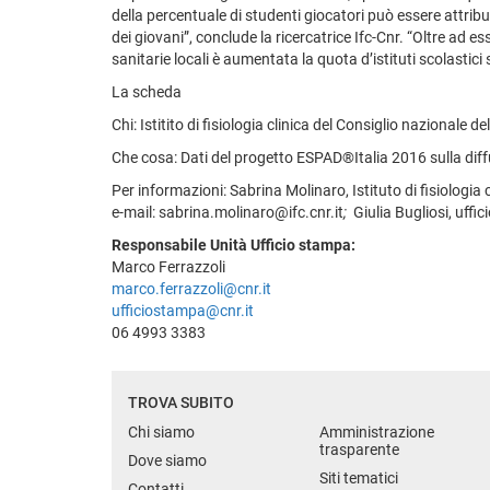
della percentuale di studenti giocatori può essere attribu
dei giovani”, conclude la ricercatrice Ifc-Cnr. “Oltre ad e
sanitarie locali è aumentata la quota d’istituti scolastici
La scheda
Chi: Istitito di fisiologia clinica del Consiglio nazionale de
Che cosa: Dati del progetto ESPAD®Italia 2016 sulla diff
Per informazioni: Sabrina Molinaro, Istituto di fisiologia 
e-mail: sabrina.molinaro@ifc.cnr.it
;
Giulia Bugliosi, uffi
Responsabile Unità Ufficio stampa:
Marco Ferrazzoli
marco.ferrazzoli@cnr.it
ufficiostampa@cnr.it
06 4993 3383
TROVA SUBITO
Chi siamo
Amministrazione
trasparente
Dove siamo
Siti tematici
Contatti