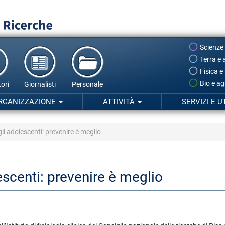
Scienze
Terra e 
Fisica e
Bio e ag
ori
Giornalisti
Personale
RGANIZZAZIONE
ATTIVITÀ
SERVIZI E U
li adolescenti: prevenire è meglio
escenti: prevenire è meglio