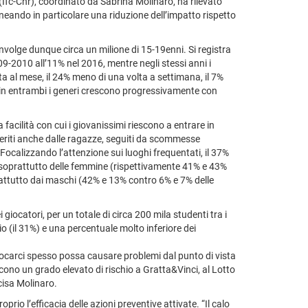
sa (Ifc-Cnr), coordinato da Sabrina Molinaro, ha rilevato
olineando in particolare una riduzione dell’impatto rispetto
involge dunque circa un milione di 15-19enni. Si registra
09-2010 all’11% nel 2016, mentre negli stessi anni i
ta al mese, il 24% meno di una volta a settimana, il 7%
 in entrambi i generi crescono progressivamente con
 facilità con cui i giovanissimi riescono a entrare in
eferiti anche dalle ragazze, seguiti da scommesse
“Focalizzando l’attenzione sui luoghi frequentati, il 37%
a soprattutto delle femmine (rispettivamente 41% e 43%
rattutto dai maschi (42% e 13% contro 6% e 7% delle
 giocatori, per un totale di circa 200 mila studenti tra i
o (il 31%) e una percentuale molto inferiore dei
 giocarci spesso possa causare problemi dal punto di vista
ono un grado elevato di rischio a Gratta&Vinci, al Lotto
cisa Molinaro.
rio l’efficacia delle azioni preventive attivate. “Il calo