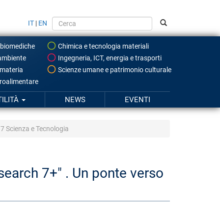
IT
|
EN
 biomediche
Chimica e tecnologia materiali
ambiente
Ingegneria, ICT, energia e trasporti
 materia
Scienze umane e patrimonio culturale
roalimentare
TILITÀ
NEWS
EVENTI
 G7 Scienza e Tecnologia
search 7+" . Un ponte verso