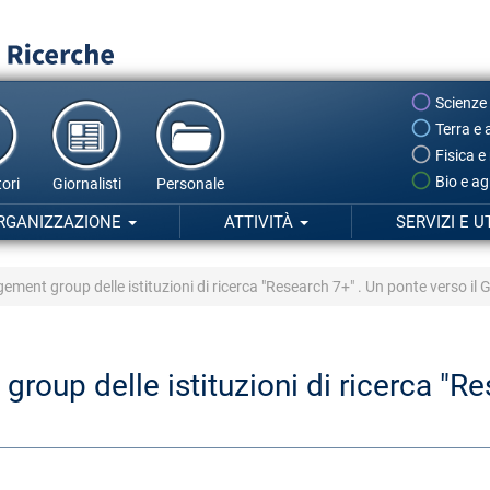
Scienze
Terra e 
Fisica e
Bio e ag
ori
Giornalisti
Personale
RGANIZZAZIONE
ATTIVITÀ
SERVIZI E U
ment group delle istituzioni di ricerca "Research 7+" . Un ponte verso il
roup delle istituzioni di ricerca "Re