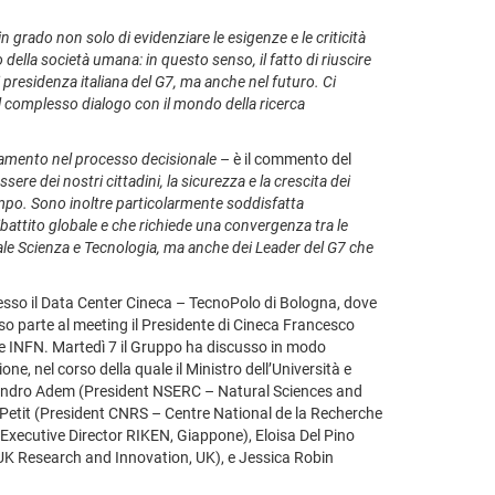
n grado non solo di evidenziare le esigenze e le criticità
 della società umana: in questo senso, il fatto di riuscire
presidenza italiana del G7, ma anche nel futuro. Ci
el complesso dialogo con il mondo della ricerca
nziamento nel processo decisionale
– è il commento del
re dei nostri cittadini, la sicurezza e la crescita dei
tempo. Sono inoltre particolarmente soddisfatta
dibattito globale e che richiede una convergenza tra le
iale Scienza e Tecnologia, ma anche dei Leader del G7 che
presso il Data Center Cineca – TecnoPolo di Bologna, dove
so parte al meeting il Presidente di Cineca Francesco
te INFN. Martedì 7 il Gruppo ha discusso in modo
ne, nel corso della quale il Ministro dell’Università e
lejandro Adem (President NSERC – Natural Sciences and
Petit (President CNRS – Centre National de la Recherche
Executive Director RIKEN, Giappone), Eloisa Del Pino
 UK Research and Innovation, UK), e Jessica Robin