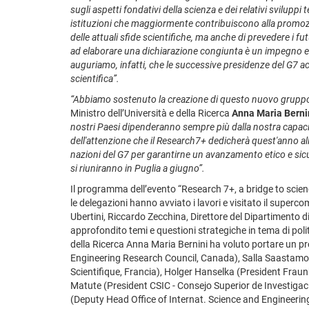
sugli aspetti fondativi della scienza e dei relativi sviluppi
istituzioni che maggiormente contribuiscono alla promozione 
delle attuali sfide scientifiche, ma anche di prevedere i fu
ad elaborare una dichiarazione congiunta è un impegno e u
auguriamo, infatti, che le successive presidenze del G7 a
scientifica”.
“Abbiamo sostenuto la creazione di questo nuovo gruppo di
Ministro dell’Università e della Ricerca
Anna Maria Berni
nostri Paesi dipenderanno sempre più dalla nostra capacit
dell'attenzione che il Research7+ dedicherà quest'anno all'
nazioni del G7 per garantirne un avanzamento etico e sicu
si riuniranno in Puglia a giugno”.
Il programma dell’evento “Research 7+, a bridge to scienc
le delegazioni hanno avviato i lavori e visitato il super
Ubertini, Riccardo Zecchina, Direttore del Dipartimento 
approfondito temi e questioni strategiche in tema di politi
della Ricerca Anna Maria Bernini ha voluto portare un p
Engineering Research Council, Canada), Salla Saastamoi
Scientifique, Francia), Holger Hanselka (President Frau
Matute (President CSIC - Consejo Superior de Investigac
(Deputy Head Office of Internat. Science and Engineeri