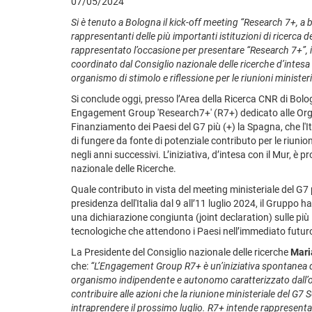
07/05/2024
Si è tenuto a Bologna il kick-off meeting “Research 7+, a b
rappresentanti delle più importanti istituzioni di ricerca d
rappresentato l’occasione per presentare “Research 7+”
coordinato dal Consiglio nazionale delle ricerche d’intesa
organismo di stimolo e riflessione per le riunioni ministeria
Si conclude oggi, presso l’Area della Ricerca CNR di Bolo
Engagement Group 'Research7+' (R7+) dedicato alle Organ
Finanziamento dei Paesi del G7 più (+) la Spagna, che l'I
di fungere da fonte di potenziale contributo per le riunion
negli anni successivi. L’iniziativa, d’intesa con il Mur, è
nazionale delle Ricerche.
Quale contributo in vista del meeting ministeriale del G7 
presidenza dell'Italia dal 9 all’11 luglio 2024, il Gruppo ha
una dichiarazione congiunta (joint declaration) sulle più 
tecnologiche che attendono i Paesi nell’immediato futur
La Presidente del Consiglio nazionale delle ricerche
Mari
che:
“L’Engagement Group R7+ è un’iniziativa spontanea del
organismo indipendente e autonomo caratterizzato dall’obi
contribuire alle azioni che la riunione ministeriale del G7
intraprendere il prossimo luglio. R7+ intende rappresent