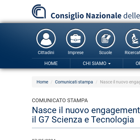
Salta
al
contenuto
principale
Cittadini
Imprese
Scuole
Ricercat
HOME
CHI SIAMO
O
Home
Comunicati stampa
Nasce il nuovo engage
COMUNICATO STAMPA
Nasce il nuovo engagement g
il G7 Scienza e Tecnologia