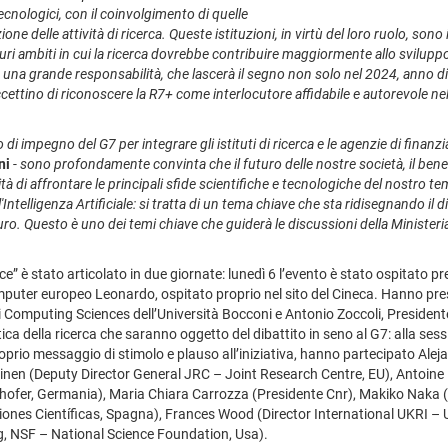
 tecnologici, con il coinvolgimento di quelle
delle attività di ricerca. Queste istituzioni, in virtù del loro ruolo, sono i
turi ambiti in cui la ricerca dovrebbe contribuire maggiormente allo sviluppo
na grande responsabilità, che lascerà il segno non solo nel 2024, anno di 
ccettino di riconoscere la R7+ come interlocutore affidabile e autorevole n
 impegno del G7 per integrare gli istituti di ricerca e le agenzie di fina
ni
-
sono profondamente convinta che il futuro delle nostre società, il benesse
à di affrontare le principali sfide scientifiche e tecnologiche del nostro 
Intelligenza Artificiale: si tratta di un tema chiave che sta ridisegnando il 
ro. Questo è uno dei temi chiave che guiderà le discussioni della Minister
e” è stato articolato in due giornate: lunedì 6 l’evento è stato ospitato 
computer europeo Leonardo, ospitato proprio nel sito del Cineca. Hanno pre
di Computing Sciences dell’Università Bocconi e Antonio Zoccoli, Presiden
ca della ricerca che saranno oggetto del dibattito in seno al G7: alla sessio
roprio messaggio di stimolo e plauso all’iniziativa, hanno partecipato A
nen (Deputy Director General JRC – Joint Research Centre, EU), Antoine 
nhofer, Germania), Maria Chiara Carrozza (Presidente Cnr), Makiko Naka (
iones Científicas, Spagna), Frances Wood (Director International UKRI –
ng, NSF – National Science Foundation, Usa).