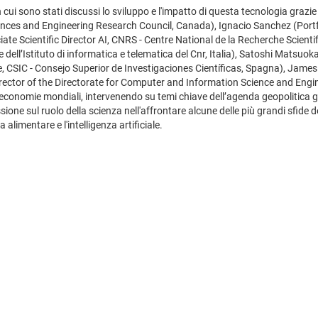
cui sono stati discussi lo sviluppo e l'impatto di questa tecnologia grazie a
ciences and Engineering Research Council, Canada), Ignacio Sanchez (Port
ate Scientific Director AI, CNRS - Centre National de la Recherche Scient
dell’Istituto di informatica e telematica del Cnr, Italia), Satoshi Matsuo
, CSIC - Consejo Superior de Investigaciones Científicas, Spagna), Jame
ector of the Directorate for Computer and Information Science and Engin
e economie mondiali, intervenendo su temi chiave dell’agenda geopolitica gl
ussione sul ruolo della scienza nell'affrontare alcune delle più grandi sfid
 alimentare e l'intelligenza artificiale.