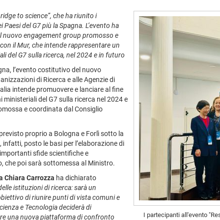
ridge to science”, che ha riunito i
ei Paesi del G7 più la Spagna. L’evento ha
, il nuovo engagement group promosso e
 con il Mur, che intende rappresentare un
li del G7 sulla ricerca, nel 2024 e in futuro
gna, l’evento costitutivo del nuovo
izzazioni di Ricerca e alle Agenzie di
talia intende promuovere e lanciare al fine
i ministeriali del G7 sulla ricerca nel 2024 e
 promossa e coordinata dal Consiglio
previsto proprio a Bologna e Forlì sotto la
, infatti, posto le basi per l’elaborazione di
importanti sfide scientifiche e
o, che poi sarà sottomessa al Ministro.
a Chiara Carrozza
ha dichiarato
le istituzioni di ricerca: sarà un
ettivo di riunire punti di vista comuni e
 Scienza e Tecnologia deciderà di
I partecipanti all'evento "R
are una nuova piattaforma di confronto