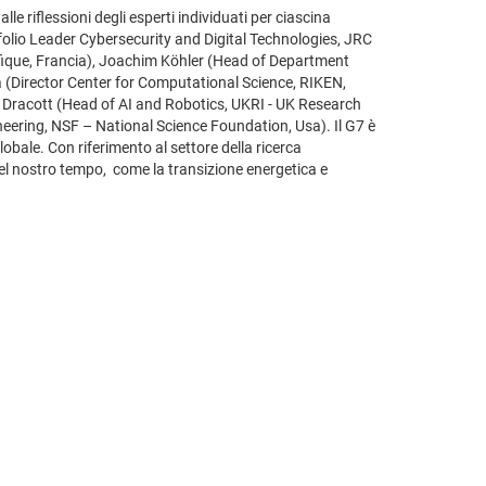
lle riflessioni degli esperti individuati per ciascina
folio Leader Cybersecurity and Digital Technologies, JRC
ifique, Francia), Joachim Köhler (Head of Department
ka (Director Center for Computational Science, RIKEN,
s Dracott (Head of AI and Robotics, UKRI - UK Research
eering, NSF – National Science Foundation, Usa). Il G7 è
obale. Con riferimento al settore della ricerca
e del nostro tempo, come la transizione energetica e