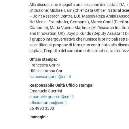
Alla discussione è seguita una sessione dedicata all'IA, in 
istituzione: Michael Lam (Chief Data Officer, Natural S
– Joint Research Centre, EU), Massih-Reza Amini (Associ
NetMedia, Fraunhofer, Germania), Marco Conti (Direttore 
Giappone), Maria Vanina Martínez (AI Research Institute
and Innovation, UK), Joydip Kundu (Deputy Assistant Dir
il gruppo intergovernativo che riunisce le principali sett
scientifica, si propone di fornire un contributo alla disc
digitale, l’impatto del cambiamento climatico, la sicurezza
Ufficio stampa:
Francesca Gorini
Ufficio stampa Cnr
francesca.gorini@cnr.it
Responsabile Unità Ufficio stampa:
Emanuele Guerrini
emanuele.guerrini@cnr.it
ufficiostampa@cnr.it
06 4993 3383
Immagini: