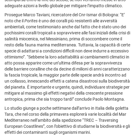
adeguate azioni a livello globale per mitigare l’impatto climatico.
Prosegue Marco Taviani, ricercatore del Cnr-Ismar di Bologna: “E’
noto che il
Porites
è uno dei coralli più resistenti alle avversità
ambientali, come testimoniato anche dal fatto che è stato uno dei
pochissimi coralli tropicali a sopravvivere alle fasi iniziali della crisi di
salinità miocenica, nel Messiniano, prima di soccombere come il
resto della fauna marina mediterranea. Tuttavia, la capacità di certe
specie di adattarsi a condizioni difficili non deve indurre a eccessivo
ottimismo”. “Sebbene la loro adattabilità ai cambiamenti climatici in
atto possa apparire come un’ultima difesa per la sopravvivenza
delle barriere coralline che da decine di milioni di anni caratterizzano
la fascia tropicale, la maggior parte delle specie andrà incontro ad
un collasso, innescando effetti a catena disastrosi sulla biodiversità
del pianeta. È importante e urgente, quindi, individuare strategie per
mitigare al massimo gli effetti negativi della crescente pressione
antropica, prima che sia troppo tardi” conclude Paolo Montagna.
Lo studio giunge a poche settimane dall’arrivo in Italia della goletta
Tara, che nel corso della primavera esplorerà varie località del Mar
Mediterraneo nell’ambito della spedizione “TREC – Traversing
European Coastlines”, con l’obiettivo di studiarne la biodiversità e gli
effetti dei contaminanti sugli organismi marini.