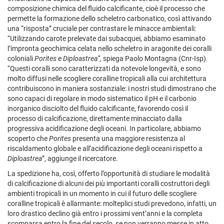
composizione chimica del fluido calcificante, cioè il processo che
permette la formazione dello scheletro carbonatico, così attivando
una “risposta” cruciale per contrastare le minacce ambientali:
“Utilizzando carote prelevate dai subacquei, abbiamo esaminato
l’impronta geochimica celata nello scheletro in aragonite dei coralli
coloniali
Porites
e
Diploastrea”,
spiega Paolo Montagna (Cnr-Isp)
.
“Questi coralli sono
caratterizzati da notevole longevità, e sono
molto diffusi nelle scogliere coralline tropicali alla cui architettura
contribuiscono in maniera sostanziale: i nostri studi dimostrano che
sono capaci di regolare in modo sistematico il pH e il carbonio
inorganico disciolto del fluido calcificante, favorendo così il
processo di calcificazione, direttamente minacciato dalla
progressiva acidificazione degli oceani.
In particolare, abbiamo
scoperto che
Porites
presenta una maggiore resistenza al
riscaldamento globale e all’acidificazione degli oceani rispetto a
Diploastrea
”, aggiunge il ricercatore.
La spedizione ha, così, offerto l’opportunità di studiare le modalità
di calcificazione di alcuni dei più importanti coralli costruttori degli
ambienti tropicali in un momento in cui il futuro delle scogliere
coralline tropicali è allarmante: molteplici studi prevedono, infatti, un
loro drastico declino già entro i prossimi vent’anni e la completa
scomparsa entro la fine del secolo, se non verranno messe in atto