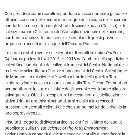
Comprendere come i coralli rispondono al riscaldamento globale e
all’acidificazione delle acque marine: questo lo scopo delle ricerche
condotte da ricercatori degli Istituti di scienze polari (Cnr-Isp) e di
scienze marine (Cnr-Ismar) del Consiglio nazionale delle ricerche,
che hanno analizzato una serie di esemplari di questi preziosi
organismi raccolti nelle acque dell’Oceano Pacifico.
Lo studio è stato svolto su esemplari di coralli coloniali
Porites
e
Diploatrea
prelevati tra il 2016 e il 2018 nell’ambito della spedizione
scientifica coordinata da colleghi francesi del Centre National de la
recherche scientifique (Cnrs) e monegaschi del Centre Scientifique
de Monaco. La missione si è svolta a bordo della goletta Tara,
l’imbarcazione messa a disposizione dalla Tara Ocean Foundation
per monitorare lo stato di salute degli oceani e contribuire alla loro
salvaguardia. Obiettivo: esplorare i meccanismi di calcificazione
attivati da tali organismi per adattarsi meglio alle crescenti
pressioni ambientali e climatiche che stanno mettendo a rischio la
loro sopravvivenza.
I risultati - oggetto di diversi articoli scientifici, l’ultimo dei quali è
pubblicato sulla rivista
Science of the Total Environment
-
evidenziano la capacità di alcune specie di corallo di modificare la