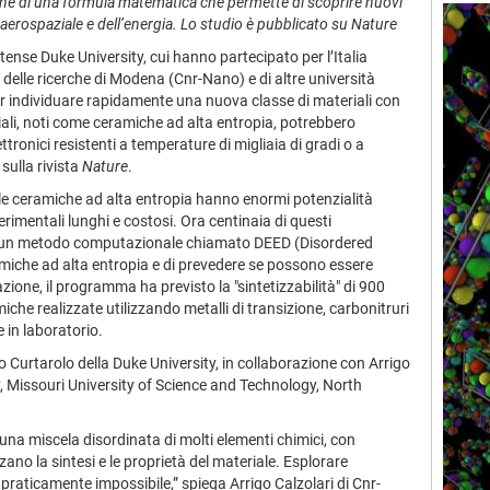
zione di una formula matematica che permette di scoprire nuovi
a aerospaziale e dell’energia. Lo studio è pubblicato su Nature
tense Duke University, cui hanno partecipato per l’Italia
 delle ricerche di Modena (Cnr-Nano) e di altre università
 individuare rapidamente una nuova classe di materiali con
iali, noti come ceramiche ad alta entropia, potrebbero
lettronici resistenti a temperature di migliaia di gradi o a
 sulla rivista
Nature
.
 le ceramiche ad alta entropia hanno enormi potenzialità
erimentali lunghi e costosi. Ora centinaia di questi
e a un metodo computazionale chiamato DEED (Disordered
amiche ad alta entropia e di prevedere se possono essere
one, il programma ha previsto la "sintetizzabilità" di 900
iche realizzate utilizzando metalli di transizione, carbonitruri
e in laboratorio.
 Curtarolo della Duke University, in collaborazione con Arrigo
y, Missouri University of Science and Technology, North
na miscela disordinata di molti elementi chimici, con
zano la sintesi e le proprietà del materiale. Esplorare
praticamente impossibile,” spiega Arrigo Calzolari di Cnr-