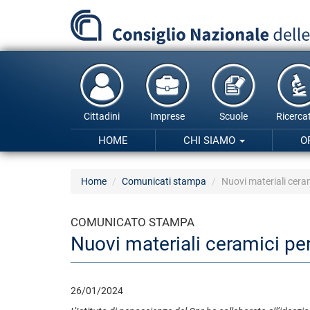
Salta
al
contenuto
principale
Cittadini
Imprese
Scuole
Ricercat
HOME
CHI SIAMO
O
Home
Comunicati stampa
Nuovi materiali cera
COMUNICATO STAMPA
Nuovi materiali ceramici pe
26/01/2024