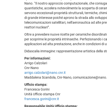
Nano. “Il nostro approccio computazionale, che coniuga
quantistiche, accelera notevolmente la scoperta di ceramic
servono eccezionali proprietà strutturali, termiche, chim
di grande interesse poiché aprono la strada allo sviluppo d
telecomunicazioni satellitari, nell'aeronautica ad alte pres
reattori nucleari”.
Oltre a prevedere nuove ricette per ceramiche disordinate 
per scoprirne le proprietà intrinseche. Perfezionando i cal
applicazioni ad alta prestazione, anche in condizioni di u
Didascalia immagine:
rappresentazione artistica della s
Per informazioni:
Arrigo Calzolari
Cnr-Nano
arrigo.calzolari@nano.cnr.it
Maddalena Scandola, Cnr-Nano, comunicazione@nano.c
Ufficio stampa:
Francesca Gorini
Unità Ufficio stampa Cnr
francesca.gorini@cnr.it
Responsabile Unità Ufficio stampa: