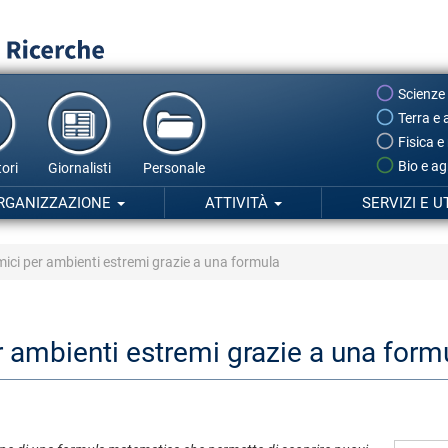
Scienze
Terra e 
Fisica e
Bio e ag
ori
Giornalisti
Personale
RGANIZZAZIONE
ATTIVITÀ
SERVIZI E U
mici per ambienti estremi grazie a una formula
r ambienti estremi grazie a una form