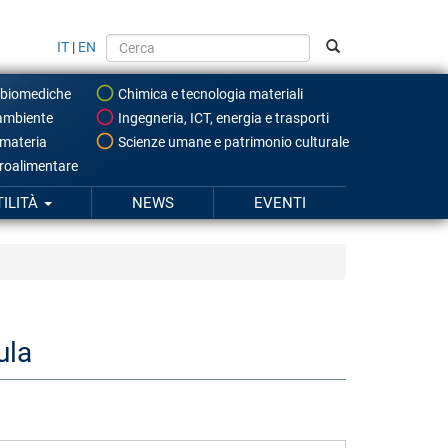
IT
|
EN
 biomediche
Chimica e tecnologia materiali
ambiente
Ingegneria, ICT, energia e trasporti
 materia
Scienze umane e patrimonio culturale
roalimentare
TILITÀ
NEWS
EVENTI
ula