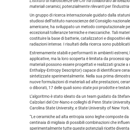
L’Istituto di nanoscienze del Cnr ha collaborato all’idea
materiali ceramici, potenzialmente rilevanti per l'industri
Un gruppo di ricerca internazionale guidato dalla statuni
studiosi dell’Istituto nanoscienze del Consiglio nazionale
americane, ha sviluppato un metodo computazionale per
eccezionali tolleranze termiche e meccaniche. Tali mater
costituire la base di batterie, catalizzatori e dispositivi e
radiazioni intense. I risultati della ricerca sono pubblicati
Estremamente stabili e performanti in ambienti estremi,
applicative, ma la loro scoperta è limitata da processi sp
materiali possono essere progettati e realizzati grazi
Enthalpy-Entropy Descriptor) capace di identificare cer
sintetizzate sperimentalmente. Nella sua prima dimostrazi
nuove formulazioni di materiali ad alte prestazioni, ceram
o diborati, 17 delle quali sono state poi prodotte e testat
L’algoritmo è stato ideato da un team guidato da Stefano
Calzolari del Cnr-Nano e colleghi di Penn State Universit
Carolina State University, e State University of New York.
“Le ceramiche ad alta entropia sono leghe composte da u
centinaia di migliaia di possibili combinazioni che influen
sperimentalmente tutte queste potenziali ricette diventa 