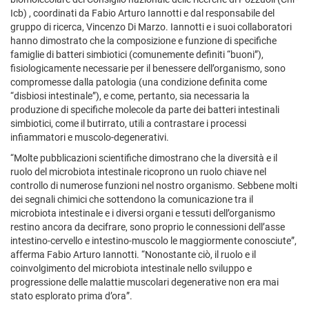
Icb) , coordinati da Fabio Arturo Iannotti e dal responsabile del
gruppo di ricerca, Vincenzo Di Marzo. Iannotti e i suoi collaboratori
hanno dimostrato che la composizione e funzione di specifiche
famiglie di batteri simbiotici (comunemente definiti “buoni”),
fisiologicamente necessarie per il benessere dell’organismo, sono
compromesse dalla patologia (una condizione definita come
“disbiosi intestinale”), e come, pertanto, sia necessaria la
produzione di specifiche molecole da parte dei batteri intestinali
simbiotici, come il butirrato, utili a contrastare i processi
infiammatori e muscolo-degenerativi.
“Molte pubblicazioni scientifiche dimostrano che la diversità e il
ruolo del microbiota intestinale ricoprono un ruolo chiave nel
controllo di numerose funzioni nel nostro organismo. Sebbene molti
dei segnali chimici che sottendono la comunicazione tra il
microbiota intestinale e i diversi organi e tessuti dell’organismo
restino ancora da decifrare, sono proprio le connessioni dell’asse
intestino-cervello e intestino-muscolo le maggiormente conosciute”,
afferma Fabio Arturo Iannotti. “Nonostante ciò, il ruolo e il
coinvolgimento del microbiota intestinale nello sviluppo e
progressione delle malattie muscolari degenerative non era mai
stato esplorato prima d’ora”.