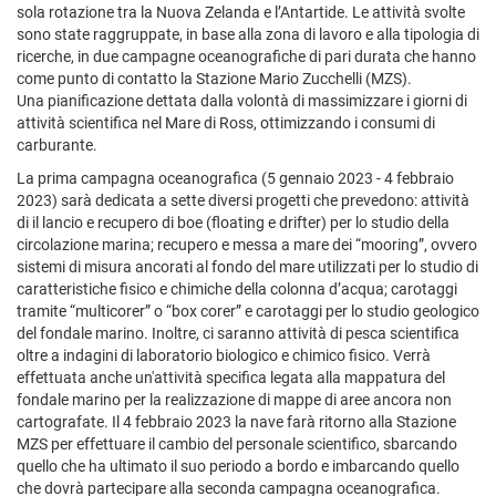
sola rotazione tra la Nuova Zelanda e l’Antartide. Le attività svolte
sono state raggruppate, in base alla zona di lavoro e alla tipologia di
ricerche, in due campagne oceanografiche di pari durata che hanno
come punto di contatto la Stazione Mario Zucchelli (MZS).
Una pianificazione dettata dalla volontà di massimizzare i giorni di
attività scientifica nel Mare di Ross, ottimizzando i consumi di
carburante.
La prima campagna oceanografica (5 gennaio 2023 - 4 febbraio
2023) sarà dedicata a sette diversi progetti che prevedono: attività
di il lancio e recupero di boe (floating e drifter) per lo studio della
circolazione marina; recupero e messa a mare dei “mooring”, ovvero
sistemi di misura ancorati al fondo del mare utilizzati per lo studio di
caratteristiche fisico e chimiche della colonna d’acqua; carotaggi
tramite “multicorer” o “box corer” e carotaggi per lo studio geologico
del fondale marino. Inoltre, ci saranno attività di pesca scientifica
oltre a indagini di laboratorio biologico e chimico fisico. Verrà
effettuata anche un'attività specifica legata alla mappatura del
fondale marino per la realizzazione di mappe di aree ancora non
cartografate. Il 4 febbraio 2023 la nave farà ritorno alla Stazione
MZS per effettuare il cambio del personale scientifico, sbarcando
quello che ha ultimato il suo periodo a bordo e imbarcando quello
che dovrà partecipare alla seconda campagna oceanografica.