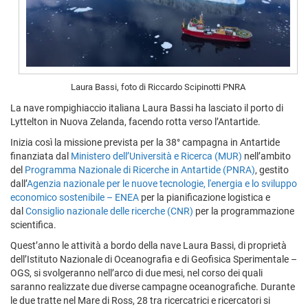
Laura Bassi, foto di Riccardo Scipinotti PNRA
La nave rompighiaccio italiana Laura Bassi ha lasciato il porto di
Lyttelton in Nuova Zelanda, facendo rotta verso l’Antartide.
Inizia così la missione prevista per la 38° campagna in Antartide
finanziata dal
Ministero dell’Università e Ricerca (MUR)
nell’ambito
del
Programma Nazionale di Ricerche in Antartide (PNRA)
, gestito
dall’
Agenzia nazionale per le nuove tecnologie, l'energia e lo sviluppo
economico sostenibile – ENEA
per la pianificazione logistica e
dal
Consiglio nazionale delle ricerche (CNR)
per la programmazione
scientifica.
Quest’anno le attività a bordo della nave Laura Bassi, di proprietà
dell’Istituto Nazionale di Oceanografia e di Geofisica Sperimentale –
OGS, si svolgeranno nell’arco di due mesi, nel corso dei quali
saranno realizzate due diverse campagne oceanografiche. Durante
le due tratte nel Mare di Ross, 28 tra ricercatrici e ricercatori si