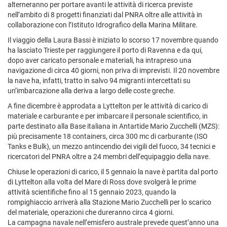
alterneranno per portare avanti le attività di ricerca previste
nell’ambito di 8 progetti finanziati dal PNRA oltre alle attività in
collaborazione con l’Istituto Idrografico della Marina Militare.
Il viaggio della Laura Bassi è iniziato lo scorso 17 novembre quando
ha lasciato Trieste per raggiungere il porto di Ravenna e da qui,
dopo aver caricato personale e materiali, ha intrapreso una
navigazione di circa 40 giorni, non priva di imprevisti. Il 20 novembre
la nave ha, infatti, tratto in salvo 94 migranti intercettati su
un’imbarcazione alla deriva a largo delle coste greche.
A fine dicembre è approdata a Lyttelton per le attività di carico di
materiale e carburante e per imbarcare il personale scientifico, in
parte destinato alla Base italiana in Antartide Mario Zucchelli (MZS):
più precisamente 18 containers, circa 300 mc di carburante (ISO
Tanks e Bulk), un mezzo antincendio dei vigili del fuoco, 34 tecnici e
ricercatori del PNRA oltre a 24 membri dell’equipaggio della nave.
Chiuse le operazioni di carico, il 5 gennaio la nave è partita dal porto
di Lyttelton alla volta del Mare di Ross dove svolgerà le prime
attività scientifiche fino al 15 gennaio 2023, quando la
rompighiaccio arriverà alla Stazione Mario Zucchelli per lo scarico
del materiale, operazioni che dureranno circa 4 giorni.
La campagna navale nell’emisfero australe prevede quest’anno una