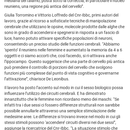
mediana del talamo, posta sotto la corteccia, in particolare il nucleo
reuniens, una regione più antica del cervello”.
Giulia Torromino e Vittorio Loffredo del Cnr-Ibbc, primi autori del
lavoro, grazie al ricorso a sofisticate tecniche di manipolazione
cerebrale che utilizzano le opsine, molecole prodotte dalle alghe che
sono in grado di accendersi e spegnersi in risposta a un fascio di
luce, hanno potuto attivare specifiche popolazioni di neuroni,
consentendo un preciso studio delle funzioni cerebrali. “Abbiamo
‘spento’ il reuniens nelle femmine e aumentato la memoria da 4 a 6
oggetti e ci siamo accorti che, così facendo, si ri-attivava anche
l’ippocampo. Questo suggerisce che una parte di cervello più antica
può prendere il controllo di porzioni del cervello che svolgono
funzioni più complesse dal punto di vista cognitivo e governarne
l’attivazione”, chiarisce De Leonibus.
Il lavoro ha posto l’accento sul modo in cui il sesso biologico possa
influenzare l’utilizzo dei circuiti cerebrali. E ha dimostrato
innanzitutto che le femmine non ricordano meno dei maschi. “Se
infatti tra i due sessi ci fossero differenze strutturali non sarebbe
possibile annullarle attraverso una semplice stimolazione delle
medesime aree. Le differenze si trovano invece nel modo in cui gli
stessi stimoli possono ‘accendere’ circuiti diversi nei due sessi”,
aggiunge la ricercatrice del Cnr-Ibbc. “La situazione stimolo che