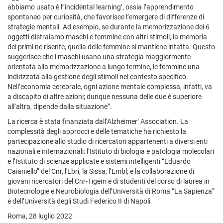
abbiamo usato è l’‘incidental learning’, ossia l’apprendimento
spontaneo per curiosità, che favorisce l’emergere di differenze di
strategie mentali. Ad esempio, se durante la memorizzazione dei 6
oggetti distraiamo maschi e femmine con altri stimoli, la memoria
dei primi ne risente, quella delle femmine si mantiene intatta. Questo
suggerisce che i maschi usano una strategia maggiormente
orientata alla memorizzazione a lungo termine, le femmine una
indirizzata alla gestione degli stimoli nel contesto specifico.
Nell’economia cerebrale, ogni azione mentale complessa, infatti, va
a discapito di altre azioni; dunque nessuna delle due è superiore
all’altra, dipende dalla situazione”.
La ricerca è stata finanziata dall’Alzheimer’ Association. La
complessità degli approcci e delle tematiche ha richiesto la
partecipazione allo studio di ricercatori appartenenti a diversi enti
nazionali e internazionali: l’Istituto di biologia e patologia molecolari
e l’Istituto di scienze applicate e sistemi intelligenti “Eduardo
Caianiello” del Cnr, l'Ebri, la Sissa, l’Embl; e la collaborazione di
giovani ricercatori del Cnr-Tigem e di studenti del corso di laurea in
Biotecnologie e Neurobiologia dell’Università di Roma “La Sapienza”
e dell’Università degli Studi Federico II di Napoli.
Roma, 28 luglio 2022