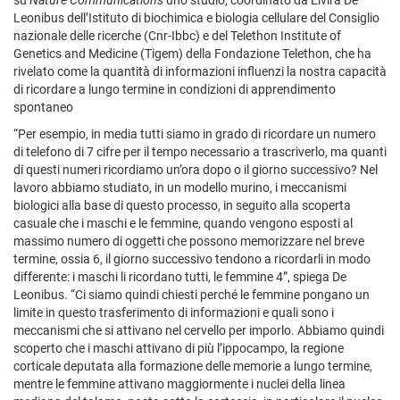
Leonibus dell’Istituto di biochimica e biologia cellulare del Consiglio
nazionale delle ricerche (Cnr-Ibbc) e del Telethon Institute of
Genetics and Medicine (Tigem) della Fondazione Telethon, che ha
rivelato come la quantità di informazioni influenzi la nostra capacità
di ricordare a lungo termine in condizioni di apprendimento
spontaneo
“Per esempio, in media tutti siamo in grado di ricordare un numero
di telefono di 7 cifre per il tempo necessario a trascriverlo, ma quanti
di questi numeri ricordiamo un’ora dopo o il giorno successivo? Nel
lavoro abbiamo studiato, in un modello murino, i meccanismi
biologici alla base di questo processo, in seguito alla scoperta
casuale che i maschi e le femmine, quando vengono esposti al
massimo numero di oggetti che possono memorizzare nel breve
termine, ossia 6, il giorno successivo tendono a ricordarli in modo
differente: i maschi li ricordano tutti, le femmine 4”, spiega De
Leonibus. “Ci siamo quindi chiesti perché le femmine pongano un
limite in questo trasferimento di informazioni e quali sono i
meccanismi che si attivano nel cervello per imporlo. Abbiamo quindi
scoperto che i maschi attivano di più l’ippocampo, la regione
corticale deputata alla formazione delle memorie a lungo termine,
mentre le femmine attivano maggiormente i nuclei della linea