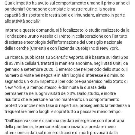
Quale impatto ha avuto sul comportamento umano il primo anno di
pandemia? Come sono cambiate le nostre routine, la nostra
capacità di rispettare le restrizioni e di rinunciare, almeno in parte,
alle attività sociali?
Intorno a queste domande, si è focalizzato lo studio realizzato dalla
Fondazione Bruno Kessler di Trento in collaborazione con l’Istituto
di scienze e tecnologie dell’informazione del Consiglio nazionale
delle ricerche (Cnr-Isti) e con l’azienda Cuebiq Inc di New York.
La ricerca, pubblicata su
Scientific Reports,
si è basata sui dati Gps
di 837mila cellulari, trattati in maniera anonima, negli Stati Uniti, da
gennaio a settembre 2020. È emerso che nel periodo dello studio, il
numero di visite nei negozi e in altri luoghi di interesse è diminuito
segnando un -28% rispetto al periodo pre-pandemico nello Stato di
New York e, al tempo stesso, è diminuita la durata della
permanenza nei luoghi visitati del 23%. Dallo studio, è inoltre
risultato che le persone hanno mantenuto un comportamento
protettivo anche nella fase di riapertura, proseguendo la tendenza a
frequentare meno luoghi e soprattutto a passarvi meno tempo.
“Dall’osservazione e disamina dei dati emerge che con il protrarsi
della pandemia, le persone abbiano iniziato a prestare meno
attenzione ai dati sul numero di casi e di morti provocati dalla