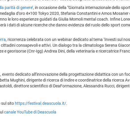
la parità di genere’
, in occasione della "Giornata internazionale dello sport 
medaglia d’oro 4×100 Tokyo 2020, Stefania Constantini e Amos Mosaner 
anno le loro esperienze guidati da Giulia Momoli mental coach. Infine Loreda
terà i dati di alcune ricerche che danno evidenza del ruolo dello sport com
erra
, ricorrenza celebrata con un webinar dedicato al tema ‘Investi sul nos
cittadini consapevoli e attivi. Un dialogo tra la climatologa Serena Giacomi
e e georisorse (Cnr-Igg) Andrea Dini, della veterinaria e ricercatrice Franc
’
, evento dedicato all’innovazione della progettazione didattica con un focu
betta Mughini, dirigente di ricerca di Indire e coordinatrice della ricerca
astoldi, direttore scientifico di DeaFormazione, Alessandra Rucci, dirigent
 sul sito
https://festival.deascuola.it/
.
sul
canale YouTube di Deascuola