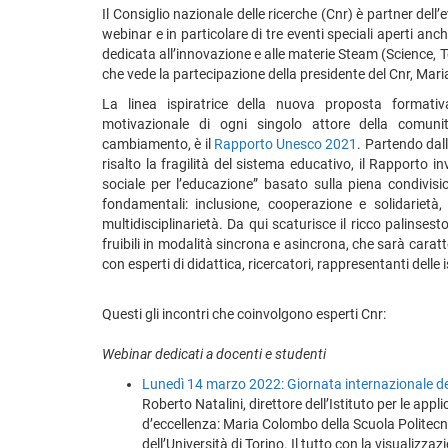
Il Consiglio nazionale delle ricerche (Cnr) è partner dell
webinar e in particolare di tre eventi speciali aperti anc
dedicata all’innovazione e alle materie Steam (Science,
che vede la partecipazione della presidente del Cnr, Mar
La linea ispiratrice della nuova proposta format
motivazionale di ogni singolo attore della comunit
cambiamento, è il
Rapporto Unesco 2021
. Partendo dal
risalto la fragilità del sistema educativo, il Rapporto 
sociale per l’educazione” basato sulla piena condivision
fondamentali: inclusione, cooperazione e solidarietà, 
multidisciplinarietà. Da qui scaturisce il ricco palinsesto
fruibili in modalità sincrona e asincrona, che sarà carat
con esperti di didattica, ricercatori, rappresentanti delle i
Questi gli incontri che coinvolgono esperti Cnr:
Webinar dedicati a docenti e studenti
Lunedì 14 marzo 2022: Giornata internazionale de
Roberto Natalini, direttore dell’Istituto per le ap
d’eccellenza: Maria Colombo della Scuola Politecnic
dell’Università di Torino. Il tutto con la visualizz