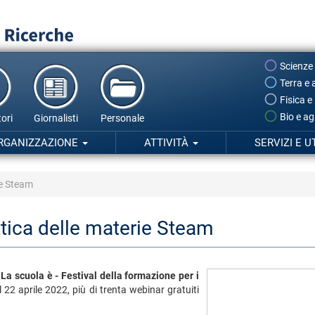
Scienze
Terra e 
Fisica e
Bio e ag
ori
Giornalisti
Personale
RGANIZZAZIONE
ATTIVITÀ
SERVIZI E U
ie Steam
ttica delle materie Steam
La scuola è - Festival della formazione per i
l 22 aprile 2022, più di trenta webinar gratuiti