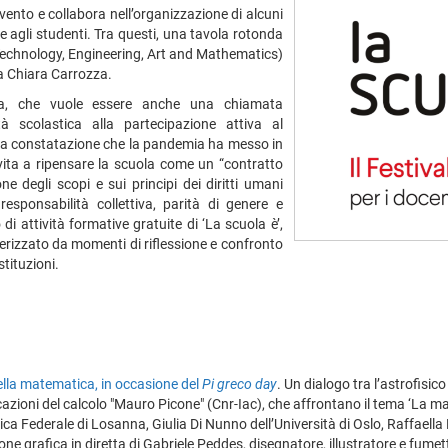
’evento e collabora nell’organizzazione di alcuni
he agli studenti. Tra questi, una tavola rotonda
 Technology, Engineering, Art and Mathematics)
ia Chiara Carrozza.
iva, che vuole essere anche una chiamata
à scolastica alla partecipazione attiva al
la constatazione che la pandemia ha messo in
invita a ripensare la scuola come un “contratto
e degli scopi e sui principi dei diritti umani
responsabilità collettiva, parità di genere e
 di attività formative gratuite di ‘La scuola è’,
terizzato da momenti di riflessione e confronto
stituzioni.
lla matematica, in occasione del
Pi greco day
. Un dialogo tra l’astrofisic
plicazioni del calcolo "Mauro Picone" (Cnr-Iac), che affrontano il tema ‘L
a Federale di Losanna, Giulia Di Nunno dell’Università di Oslo, Raffaella M
azione grafica in diretta di Gabriele Peddes, disegnatore, illustratore e fume