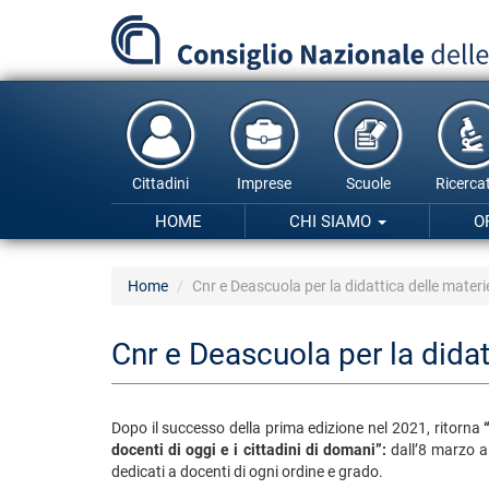
Salta
al
contenuto
principale
Cittadini
Imprese
Scuole
Ricercat
HOME
CHI SIAMO
O
Home
Cnr e Deascuola per la didattica delle mater
Cnr e Deascuola per la dida
Dopo il successo della prima edizione nel 2021, ritorna
“
docenti di oggi e i cittadini di domani”:
dall’8 marzo a
dedicati a docenti di ogni ordine e grado.