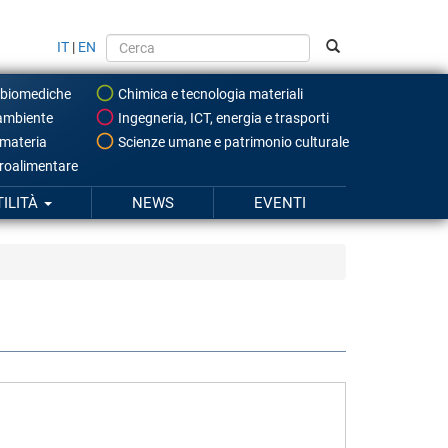
IT
|
EN
 biomediche
Chimica e tecnologia materiali
ambiente
Ingegneria, ICT, energia e trasporti
 materia
Scienze umane e patrimonio culturale
roalimentare
TILITÀ
NEWS
EVENTI