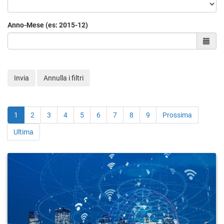
Anno-Mese (es: 2015-12)
Sele
Invia
Annulla i filtri
1
2
3
4
5
6
7
8
9
Prossima
Ultima