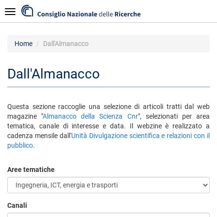
Salta
Navigazione
al
contenuto
principale
Home
Dall'Almanacco
Dall'Almanacco
Questa sezione raccoglie una selezione di articoli tratti dal web
magazine "
Almanacco della Scienza Cnr
", selezionati per area
tematica, canale di interesse e data. Il webzine è realizzato a
cadenza mensile dall'
Unità Divulgazione scientifica e relazioni con il
pubblico
.
Aree tematiche
Canali