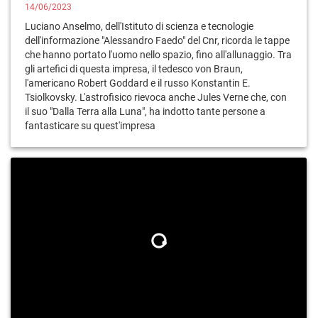
14/06/2023
Luciano Anselmo, dell'Istituto di scienza e tecnologie
dell'informazione "Alessandro Faedo" del Cnr, ricorda le tappe
che hanno portato l'uomo nello spazio, fino all'allunaggio. Tra
gli artefici di questa impresa, il tedesco von Braun,
l'americano Robert Goddard e il russo Konstantin E.
Tsiolkovsky. L'astrofisico rievoca anche Jules Verne che, con
il suo "Dalla Terra alla Luna", ha indotto tante persone a
fantasticare su quest'impresa