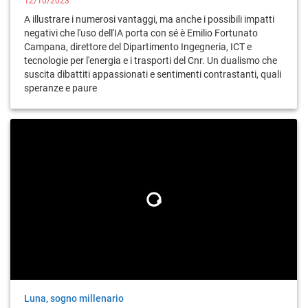
12/10/2023
A illustrare i numerosi vantaggi, ma anche i possibili impatti
negativi che l'uso dell'IA porta con sé è Emilio Fortunato
Campana, direttore del Dipartimento Ingegneria, ICT e
tecnologie per l'energia e i trasporti del Cnr. Un dualismo che
suscita dibattiti appassionati e sentimenti contrastanti, quali
speranze e paure
Luna, sogno millenario