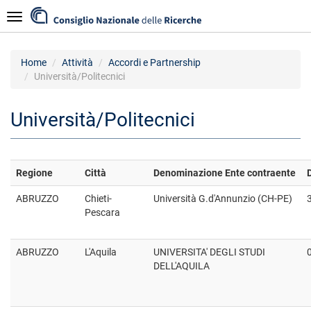
Salta
Navigazione
al
contenuto
principale
Home
Attività
Accordi e Partnership
Università/Politecnici
Università/Politecnici
Regione
Città
Denominazione Ente contraente
ABRUZZO
Chieti-
Università G.d'Annunzio (CH-PE)
Pescara
ABRUZZO
L'Aquila
UNIVERSITA' DEGLI STUDI
DELL'AQUILA