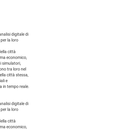
alisi digitale di
per la loro
ella città
istema economico,
i simulatori,
ono tra loro nel
la città stessa,
ali e
a in tempo reale.
alisi digitale di
per la loro
ella città
istema economico,