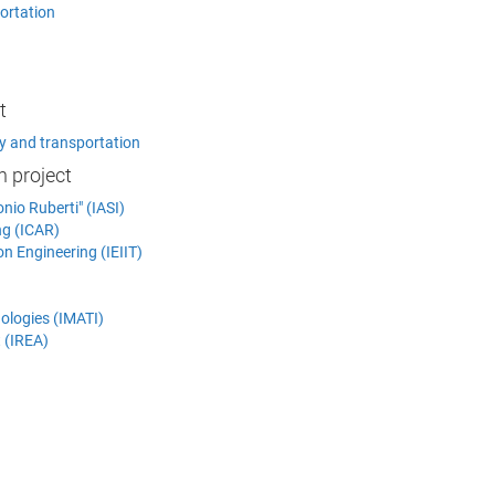
ortation
t
y and transportation
h project
nio Ruberti" (IASI)
ng (ICAR)
n Engineering (IEIIT)
ologies (IMATI)
t (IREA)