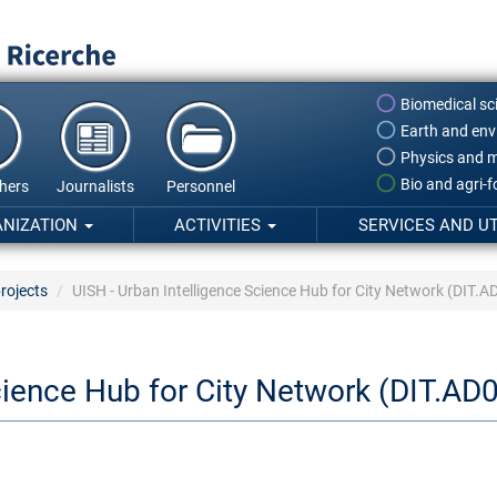
Biomedical sc
Earth and env
Physics and m
Bio and agri-
hers
Journalists
Personnel
ANIZATION
ACTIVITIES
SERVICES AND UT
rojects
UISH - Urban Intelligence Science Hub for City Network (DIT.
cience Hub for City Network (DIT.AD