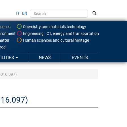
IT
|
EN
iences
Chemistry and materials technology
ironment
Engineering, ICT, energy and transportation
atter
Human sciences and cultural heritage
food
ILITIES
NEWS
EVENTS
AD016.097)
016.097)