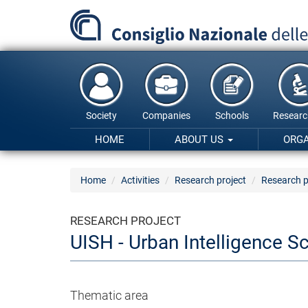
Skip
to
main
content
Society
Companies
Schools
Researc
HOME
ABOUT US
ORG
Home
Activities
Research project
Research p
RESEARCH PROJECT
UISH - Urban Intelligence S
Thematic area