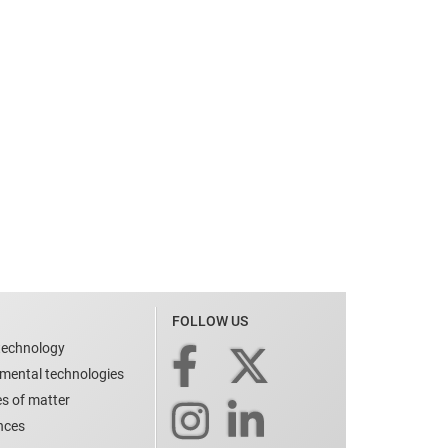
FOLLOW US
technology
nmental technologies
es of matter
ences