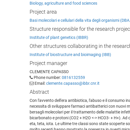
Biology, agriculture and food sciences
Project area
Basi molecolari e cellulari della vita degli organismi (D
Structure responsible for the research projec
Institute of plant genetics (IBBR)
Other structures collaborating in the researc
Institute of biostructure and bioimaging (IBB)
Project manager
CLEMENTE CAPASSO
Phone number:
0816132559
Email:
clemente.capasso@ibbr.cnr.it
Abstract
Con l'avvento dell'era antibiotica, l'abuso e il consumo i
necessita di sviluppare farmaci antibatterici con nuovi 
bersagli molecolari per il trattamento delle malattie inf
bicarbonato e protoni (CO2 + H2O <-> HCO3- + H+). Ad oggi,
eta, teta, iota. Le ultime tre classi sono state scoperte 
molto recenti hanno mostrato la presenza in questi microrg