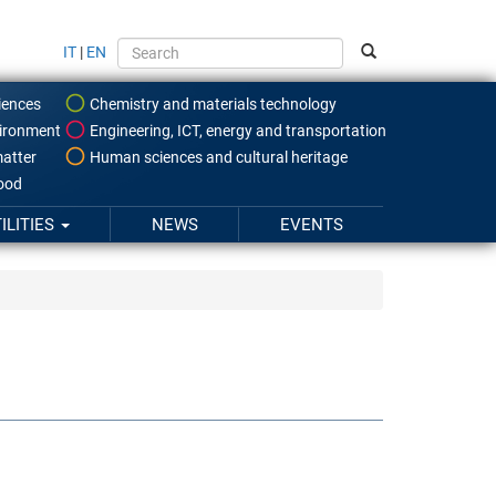
IT
|
EN
iences
Chemistry and materials technology
ironment
Engineering, ICT, energy and transportation
atter
Human sciences and cultural heritage
food
ILITIES
NEWS
EVENTS