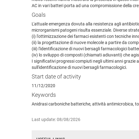
AC in vari batteri porta ad una compromissione della cres
Goals
L'attuale emergenza dovuta alla resistenza agli antibio
microrganismi patogeni risulta essenziale. Diverse strate
(i) l'ottimizzazione dei farmaci esistenti con tecniche inn
(ii) la progettazione di nuove molecole a partire da compos
(iii) l'identificazione di nuovi bersagli farmacologici batte
(iv) lo sviluppo di composti (chiamati adiuvanti) che agis
I significativi progressi compiuti negli ultimi anni gra
sull'identificazione di nuovi bersagli farmacologici.
Start date of activity
11/12/2020
Keywords
Anidrasi carboniche batteriche, attività antimicrobica, tos
Last update: 08/08/2026