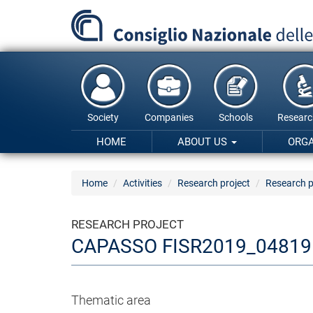
Skip
to
main
content
Society
Companies
Schools
Researc
HOME
ABOUT US
ORG
Home
Activities
Research project
Research p
RESEARCH PROJECT
CAPASSO FISR2019_04819
Thematic area