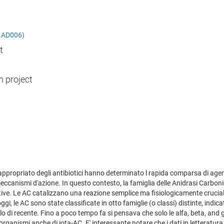
BA.AD006)
t
h project
nappropriato degli antibiotici hanno determinato l rapida comparsa di agent
meccanismi d'azione. In questo contesto, la famiglia delle Anidrasi Carbo
ettive. Le AC catalizzano una reazione semplice ma fisiologicamente cruciale
 le AC sono state classificate in otto famiglie (o classi) distinte, indicat
solo di recente. Fino a poco tempo fa si pensava che solo le alfa, beta, and
anismi anche di iota-AC. E' interessante notare che i dati in letteratura i