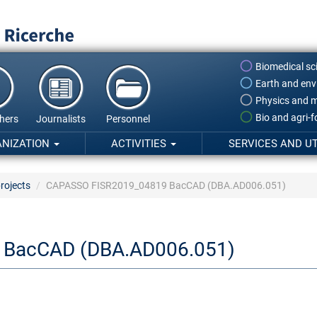
Biomedical sc
Earth and env
Physics and m
Bio and agri-
hers
Journalists
Personnel
ANIZATION
ACTIVITIES
SERVICES AND UT
rojects
CAPASSO FISR2019_04819 BacCAD (DBA.AD006.051)
 BacCAD (DBA.AD006.051)