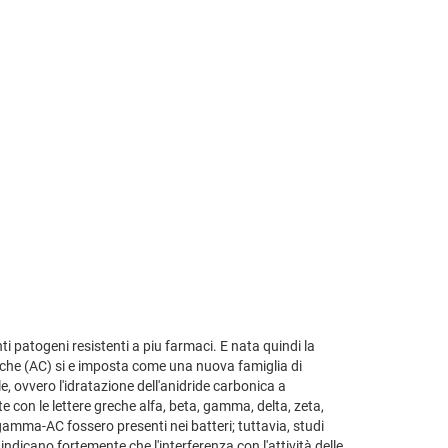
i patogeni resistenti a piu farmaci. E nata quindi la
niche (AC) si e imposta come una nuova famiglia di
, ovvero l'idratazione dell'anidride carbonica a
e con le lettere greche alfa, beta, gamma, delta, zeta,
 gamma-AC fossero presenti nei batteri; tuttavia, studi
ndicano fortemente che l'interferenza con l'attività delle