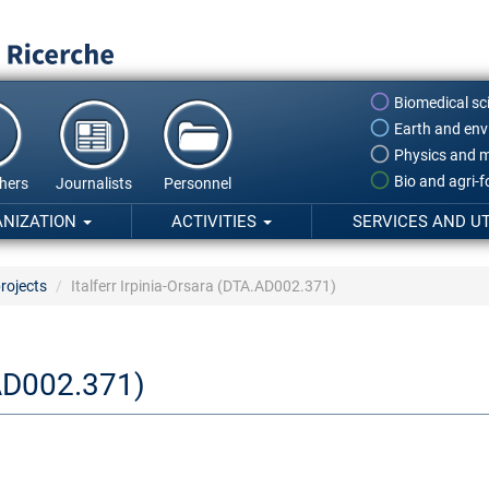
Biomedical sc
Earth and env
Physics and m
Bio and agri-
hers
Journalists
Personnel
ANIZATION
ACTIVITIES
SERVICES AND UT
rojects
Italferr Irpinia-Orsara (DTA.AD002.371)
.AD002.371)