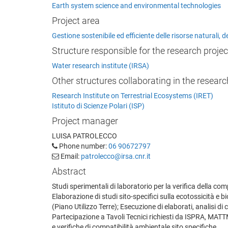
Earth system science and environmental technologies
Project area
Gestione sostenibile ed efficiente delle risorse naturali, 
Structure responsible for the research projec
Water research institute (IRSA)
Other structures collaborating in the researc
Research Institute on Terrestrial Ecosystems (IRET)
Istituto di Scienze Polari (ISP)
Project manager
LUISA PATROLECCO
Phone number:
06 90672797
Email:
patrolecco@irsa.cnr.it
Abstract
Studi sperimentali di laboratorio per la verifica della co
Elaborazione di studi sito-specifici sulla ecotossicità e 
(Piano Utilizzo Terre); Esecuzione di elaborati, analisi d
Partecipazione a Tavoli Tecnici richiesti da ISPRA, MATTM,
e verifiche di compatibilità ambientale sito specifiche.