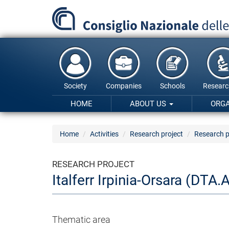
Skip
to
main
content
Society
Companies
Schools
Researc
HOME
ABOUT US
ORG
Home
Activities
Research project
Research p
RESEARCH PROJECT
Italferr Irpinia-Orsara (DTA
Thematic area