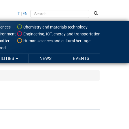
IT
|
EN
iences
Chemistry and materials technology
ironment
Engineering, ICT, energy and transportation
atter
Human sciences and cultural heritage
food
ILITIES
NEWS
EVENTS