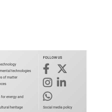
FOLLOW US
technology
nmental technologies
es of matter
ences
 for energy and
ltural heritage
Social media policy