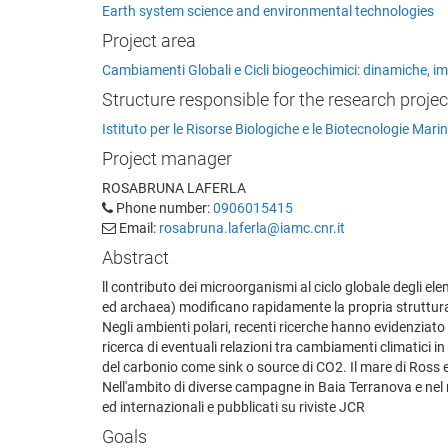
Earth system science and environmental technologies
Project area
Cambiamenti Globali e Cicli biogeochimici: dinamiche, i
Structure responsible for the research projec
Istituto per le Risorse Biologiche e le Biotecnologie Mari
Project manager
ROSABRUNA LAFERLA
Phone number:
0906015415
Email:
rosabruna.laferla@iamc.cnr.it
Abstract
ll contributo dei microorganismi al ciclo globale degli el
ed archaea) modificano rapidamente la propria struttura
Negli ambienti polari, recenti ricerche hanno evidenziato p
ricerca di eventuali relazioni tra cambiamenti climatici in
del carbonio come sink o source di CO2. Il mare di Ross e
Nell'ambito di diverse campagne in Baia Terranova e nel m
ed internazionali e pubblicati su riviste JCR
Goals