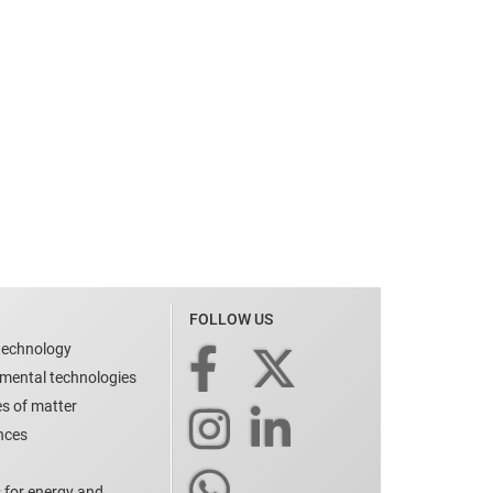
FOLLOW US
technology
nmental technologies
es of matter
ences
 for energy and