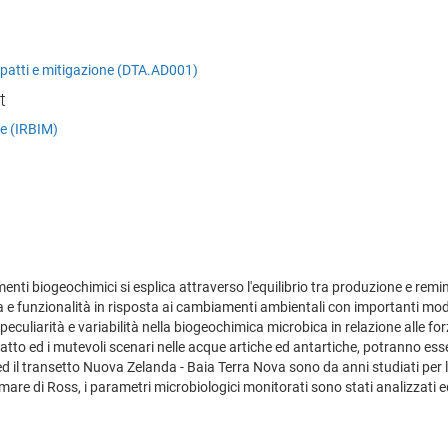
mpatti e mitigazione (DTA.AD001)
t
ne (IRBIM)
ementi biogeochimici si esplica attraverso l'equilibrio tra produzione e remi
 e funzionalità in risposta ai cambiamenti ambientali con importanti mod
eculiarità e variabilità nella biogeochimica microbica in relazione alle forz
 atto ed i mutevoli scenari nelle acque artiche ed antartiche, potranno esse
d il transetto Nuova Zelanda - Baia Terra Nova sono da anni studiati per l
are di Ross, i parametri microbiologici monitorati sono stati analizzati ed