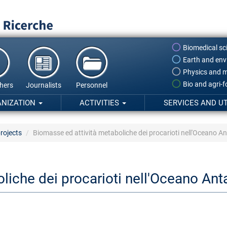
Biomedical sc
Earth and env
Physics and m
Bio and agri-
hers
Journalists
Personnel
ANIZATION
ACTIVITIES
SERVICES AND UT
rojects
Biomasse ed attività metaboliche dei procarioti nell'Oceano 
liche dei procarioti nell'Oceano An