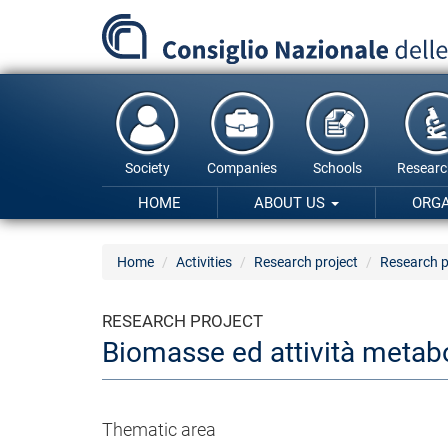
Skip
to
main
content
Society
Companies
Schools
Researc
HOME
ABOUT US
ORG
Home
Activities
Research project
Research p
RESEARCH PROJECT
Biomasse ed attività metabo
Thematic area