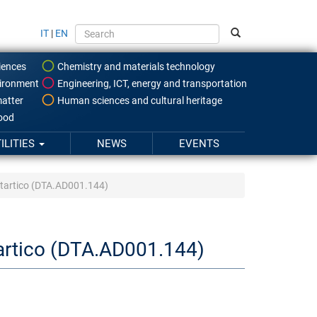
IT
|
EN
iences
Chemistry and materials technology
ironment
Engineering, ICT, energy and transportation
atter
Human sciences and cultural heritage
food
ILITIES
NEWS
EVENTS
Antartico (DTA.AD001.144)
tartico (DTA.AD001.144)